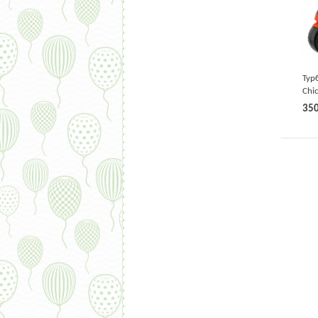
Тур
Chi
рад
35