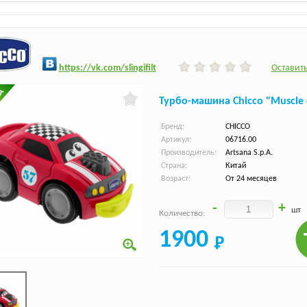
h
ttps:/
/vk.com/slingifilt
Оставить
Турбо-машина Chicco "Muscle 
Бренд:
CHICCO
Артикул:
06716.00
Производитель:
Artsana S.p.A.
Страна:
Китай
Возраст:
От 24 месяцев
-
+
шт
Количество:
1900