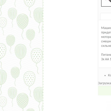
Машин
придет
мотора
смешны
сильне
Питан
3x AA 
К
Загрузка