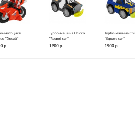
бо-мотоцикл
Турбо-машина Chicco
Турбо-машина Chi
cco "Ducati"
"Round car"
"Square car"
иоуправляемый
00
р.
1900
р.
1900
р.