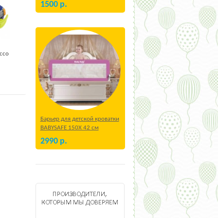
1500
р.
cco
Барьер для детской кроватки
BABYSAFE 150Х 42 см
Бежевый
2990
р.