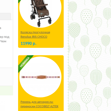
а
Коляска прогулочная
Renolux IRIS CHOCO
ер под
 Чем
11990
р.
Ремень для автокресла-
переноски COCOBELT AZTEK