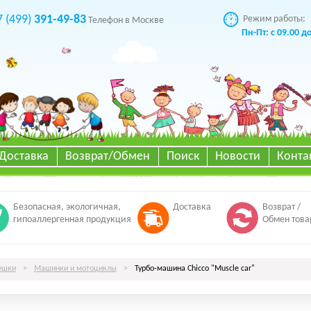
7 (499)
391-49-83
Режим работы:
Телефон в Москве
Пн-Пт: с 09.00 д
Доставка
Возврат/Обмен
Поиск
Новости
Конта
Безопасная, экологичная,
Доставка
Возврат /
гипоаллергенная продукция
Обмен това
ушки
>
Машинки и мотоциклы
>
Турбо-машина Chicco "Muscle car"