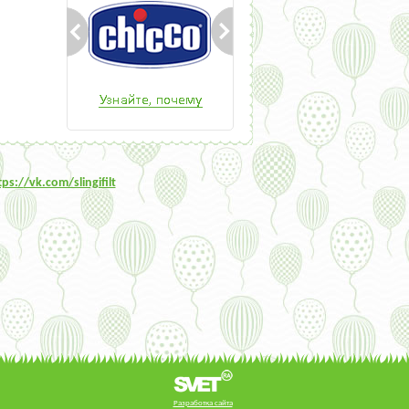
tps:/
/vk.com/slingifilt
Разработка сайта