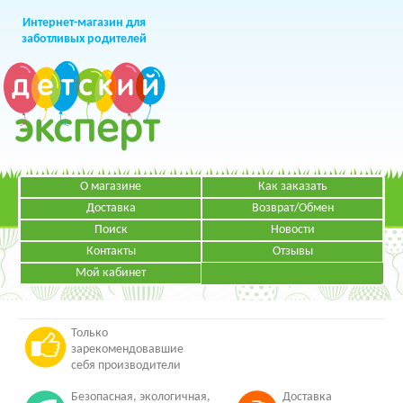
Интернет-магазин для
заботливых родителей
О магазине
Как заказать
+7 (499)
391-49-83
Телефон в Москве
Доставка
Возврат/Обмен
Поиск
Новости
Контакты
Отзывы
Мой кабинет
Режим работы:
ЗАКАЗАТЬ ЗВОНОК
Пн-Пт: с 09.00 до 19.00
НАПИСАТЬ ПИСЬМО
Только
зарекомендовавшие
себя производители
Безопасная, экологичная,
Доставка