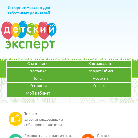
Интернет-магазин для
заботливых родителей
О магазине
Как заказать
+7 (499)
391-49-83
Телефон в Москве
Доставка
Возврат/Обмен
Поиск
Новости
Контакты
Отзывы
Мой кабинет
Режим работы:
ЗАКАЗАТЬ ЗВОНОК
Пн-Пт: с 09.00 до 19.00
НАПИСАТЬ ПИСЬМО
Только
зарекомендовавшие
себя производители
Безопасная, экологичная,
Доставка