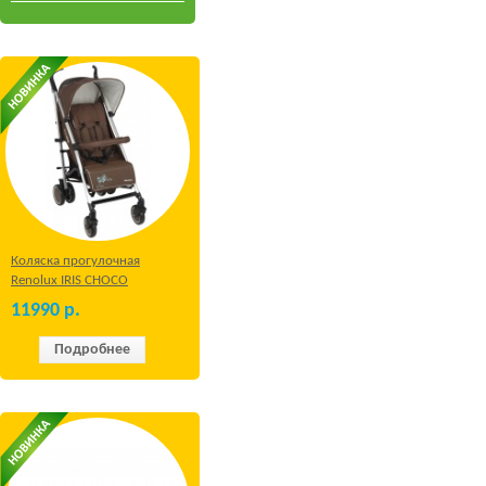
Коляска прогулочная
Renolux IRIS CHOCO
11990
р.
Подробнее