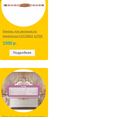
Ремень для автокресла-
переноски COCOBELT AZTEK
1500
р.
Подробнее