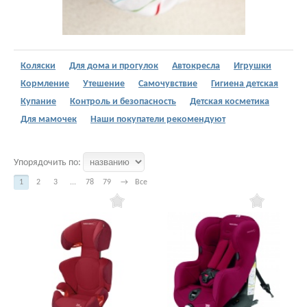
Коляски
Для дома и прогулок
Автокресла
Игрушки
Кормление
Утешение
Самочувствие
Гигиена детская
Купание
Контроль и безопасность
Детская косметика
Для мамочек
Наши покупатели рекомендуют
Упорядочить по:
1
2
3
...
78
79
→
Все