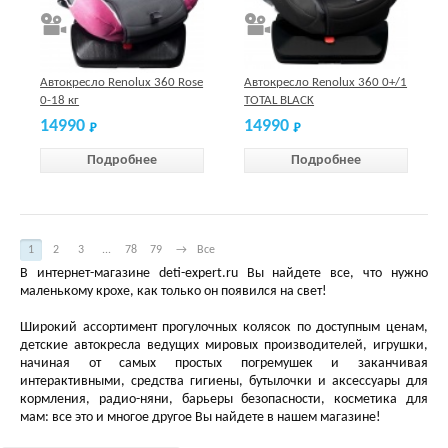
Автокресло Renolux 360 Rose
Автокресло Renolux 360 0+/1
0-18 кг
TOTAL BLACK
14990
14990
Подробнее
Подробнее
1
2
3
...
78
79
→
Все
В интернет-магазине deti-expert.ru Вы найдете все, что нужно
маленькому крохе, как только он появился на свет!
Широкий ассортимент прогулочных колясок по доступным ценам,
детские автокресла ведущих мировых производителей, игрушки,
начиная от самых простых погремушек и заканчивая
интерактивными, средства гигиены, бутылочки и аксессуары для
кормления, радио-няни, барьеры безопасности, косметика для
мам: все это и многое другое Вы найдете в нашем магазине!