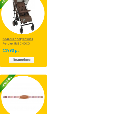
Коляска прогулочная
Renolux IRIS CHOCO
11990
р.
Подробнее