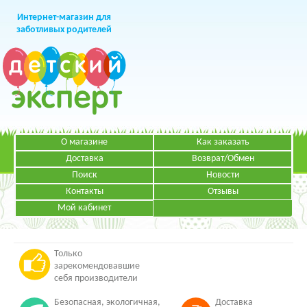
Интернет-магазин для
заботливых родителей
О магазине
Как заказать
+7 (499)
391-49-83
Телефон в Москве
Доставка
Возврат/Обмен
Поиск
Новости
Контакты
Отзывы
Мой кабинет
Режим работы:
ЗАКАЗАТЬ ЗВОНОК
Пн-Пт: с 09.00 до 19.00
НАПИСАТЬ ПИСЬМО
Только
зарекомендовавшие
себя производители
Безопасная, экологичная,
Доставка