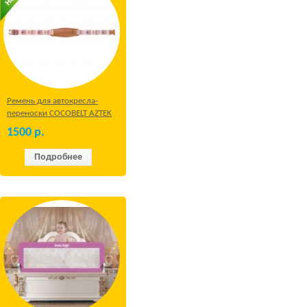
Ремень для автокресла-
переноски COCOBELT AZTEK
1500
р.
Подробнее