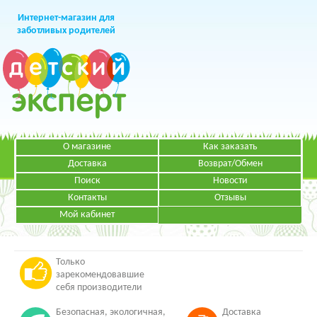
Интернет-магазин для
заботливых родителей
О магазине
Как заказать
+7 (499)
391-49-83
Телефон в Москве
Доставка
Возврат/Обмен
Поиск
Новости
Контакты
Отзывы
Мой кабинет
Режим работы:
ЗАКАЗАТЬ ЗВОНОК
Пн-Пт: с 09.00 до 19.00
НАПИСАТЬ ПИСЬМО
Только
зарекомендовавшие
себя производители
Безопасная, экологичная,
Доставка