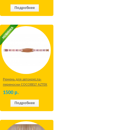
Подробнее
Ремень для автокресла-
переноски COCOBELT AZTEK
1500
р.
Подробнее