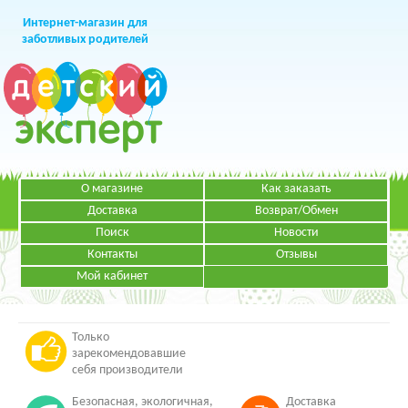
Интернет-магазин для
заботливых родителей
О магазине
Как заказать
+7 (499)
391-49-83
Телефон в Москве
Доставка
Возврат/Обмен
Поиск
Новости
Контакты
Отзывы
Мой кабинет
Режим работы:
ЗАКАЗАТЬ ЗВОНОК
Пн-Пт: с 09.00 до 19.00
НАПИСАТЬ ПИСЬМО
Только
зарекомендовавшие
себя производители
Безопасная, экологичная,
Доставка