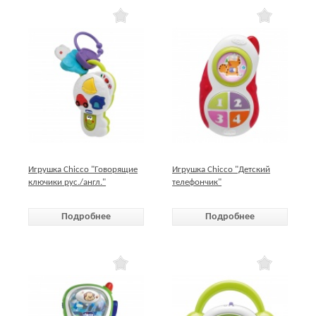
Игрушка Chicco "Говорящие
Игрушка Chicco "Детский
ключики рус./англ."
телефончик"
Подробнее
Подробнее