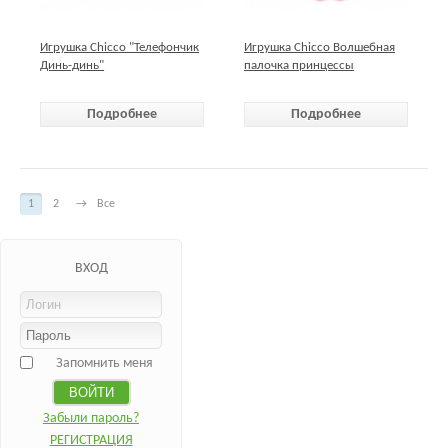
Игрушка Chicco "Телефончик
Игрушка Chicco Волшебная
Динь-динь"
палочка принцессы
Подробнее
Подробнее
1
2
→
Все
ВХОД
Запомнить меня
Забыли пароль?
РЕГИСТРАЦИЯ