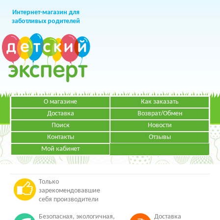
Интернет-магазин для
заботливых родителей
О магазине
Как заказать
+7 (499)
391-49-83
Телефон в Москве
Доставка
Возврат/Обмен
Поиск
Новости
Контакты
Отзывы
Мой кабинет
Режим работы:
ЗАКАЗАТЬ ЗВОНОК
Пн-Пт: с 09.00 до 19.00
НАПИСАТЬ ПИСЬМО
Только
зарекомендовавшие
себя производители
Безопасная, экологичная,
Доставка