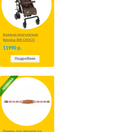
Коляска прогулочная
Renolux IRIS CHOCO
11990
р.
Подробнее
Ремень для автокресла-