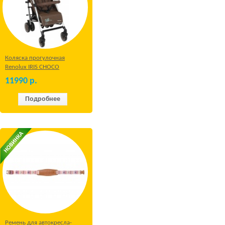
Коляска прогулочная
Renolux IRIS CHOCO
11990
р.
Подробнее
Ремень для автокресла-