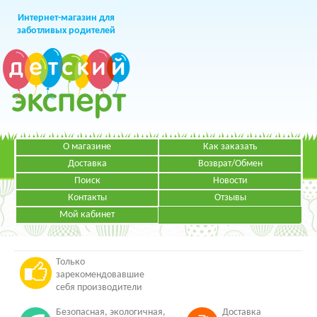
Интернет-магазин для
заботливых родителей
О магазине
Как заказать
+7 (499)
391-49-83
Телефон в Москве
Доставка
Возврат/Обмен
Поиск
Новости
Контакты
Отзывы
Мой кабинет
Режим работы:
ЗАКАЗАТЬ ЗВОНОК
Пн-Пт: с 09.00 до 19.00
НАПИСАТЬ ПИСЬМО
Только
зарекомендовавшие
себя производители
Безопасная, экологичная,
Доставка