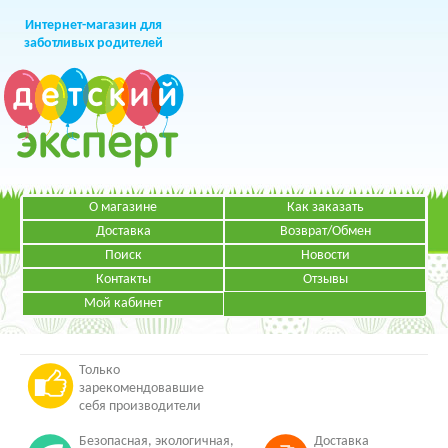
Интернет-магазин для
заботливых родителей
О магазине
Как заказать
+7 (499)
391-49-83
Телефон в Москве
Доставка
Возврат/Обмен
Поиск
Новости
Контакты
Отзывы
Мой кабинет
Режим работы:
ЗАКАЗАТЬ ЗВОНОК
Пн-Пт: с 09.00 до 19.00
НАПИСАТЬ ПИСЬМО
Только
зарекомендовавшие
себя производители
Безопасная, экологичная,
Доставка