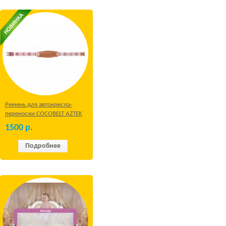
Ремень для автокресла-
переноски COCOBELT AZTEK
1500
р.
Подробнее