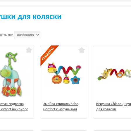
ушки для коляски
ить по:
отик-подвеска
Змейка-спираль Bebe
Игрушка Chicco Джун
Confort на клипсе
Confort с игрушками
для коляски