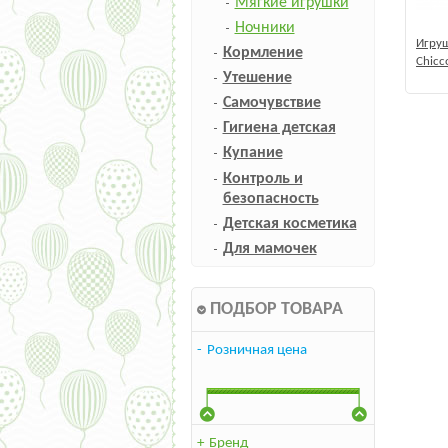
Мягкие игрушки
Ночники
Игруш
Кормление
Chicc
Утешение
водит
Самочувствие
Гигиена детская
Купание
Контроль и
безопасность
Детская косметика
Для мамочек
ПОДБОР ТОВАРА
-
Розничная цена
+
Бренд