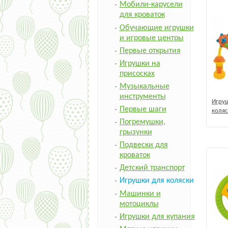
Мобили-карусели
для кроваток
Обучающие игрушки
и игровые центры
Первые открытия
Игрушки на
присосках
Музыкальные
инструменты
Игруш
Первые шаги
коляс
живо
Погремушки,
грызунки
Подвески для
кроваток
Детский транспорт
Игрушки для коляски
Машинки и
мотоциклы
Игрушки для купания