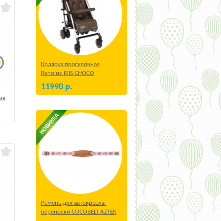
Коляска прогулочная
Renolux IRIS CHOCO
11990
р.
ик
Ремень для автокресла-
переноски COCOBELT AZTEK