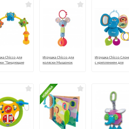
ка Chicco для
Игрушка Chicco для
Игрушка Chicco Слон
ки "Танцующие
коляски Мышонок
с креплением для
тные"
коляски