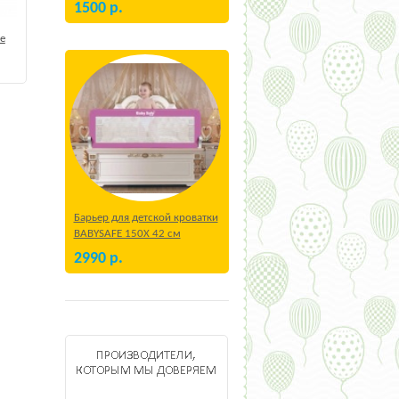
1500
р.
e
Барьер для детской кроватки
BABYSAFE 150Х 42 см
Бежевый
2990
р.