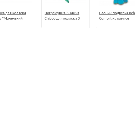
ка для коляски
Погремушка-Книжка
Слоник-подвеска Beb
o "Маленький
Chicco для коляски 3
Confort на клипсе
ель"
мес+