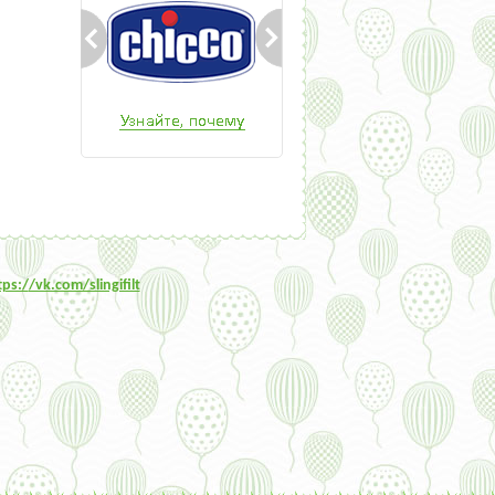
tps:/
/vk.com/slingifilt