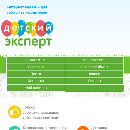
Интернет-магазин для
заботливых родителей
О магазине
Как заказать
+7 (499)
391-49-83
Телефон в Москве
Доставка
Возврат/Обмен
Поиск
Новости
Контакты
Отзывы
Мой кабинет
Режим работы:
ЗАКАЗАТЬ ЗВОНОК
Пн-Пт: с 09.00 до 19.00
НАПИСАТЬ ПИСЬМО
Только
зарекомендовавшие
себя производители
Безопасная, экологичная,
Доставка