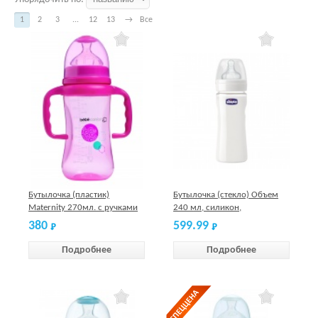
1
2
3
...
12
13
→
Все
Бутылочка (пластик)
Бутылочка (стекло) Объем
Maternity 270мл. с ручками
240 мл, силикон,
6-24 мес.розовая, S2 Bebe
нормальный поток Chicco
380
599.99
Confort
Подробнее
Подробнее