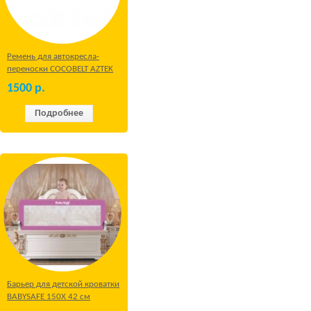
Ремень для автокресла-
переноски COCOBELT AZTEK
1500
р.
Подробнее
Барьер для детской кроватки
BABYSAFE 150Х 42 см
Бежевый