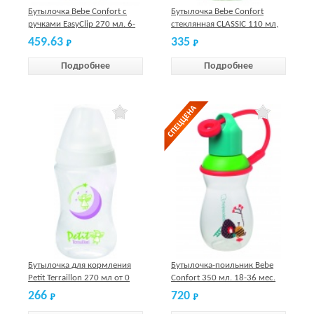
Бутылочка Bebe Confort с
Бутылочка Bebe Confort
ручками EasyClip 270 мл. 6-
стеклянная CLASSIC 110 мл,
24 мес.голубая, силикон, S2
латекс, 0-6 мес, S1
459.63
335
Подробнее
Подробнее
Бутылочка для кормления
Бутылочка-поильник Bebe
Petit Terraillon 270 мл от 0
Confort 350 мл. 18-36 мес.
месяцев
266
720