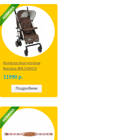
Коляска прогулочная
Renolux IRIS CHOCO
11990
р.
Подробнее