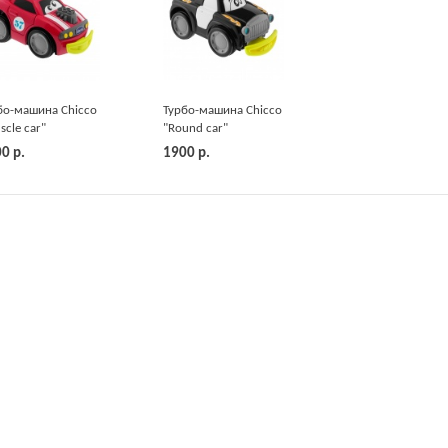
бо-машина Chicco
Турбо-машина Chicco
scle car"
"Round car"
00
р.
1900
р.