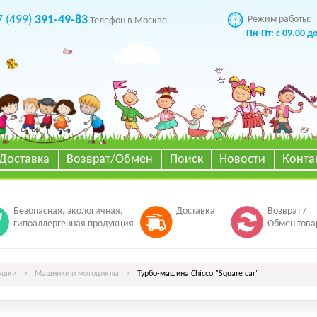
7 (499)
391-49-83
Режим работы:
Телефон в Москве
Пн-Пт: с 09.00 д
Доставка
Возврат/Обмен
Поиск
Новости
Конта
Безопасная, экологичная,
Доставка
Возврат /
гипоаллергенная продукция
Обмен това
ушки
>
Машинки и мотоциклы
>
Турбо-машина Chicco "Square car"