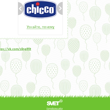
tps:/
/vk.com/slingifilt
Разработка сайта