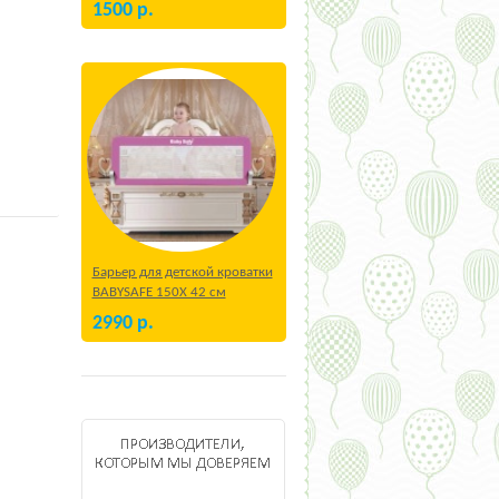
1500
р.
Барьер для детской кроватки
BABYSAFE 150Х 42 см
Бежевый
2990
р.