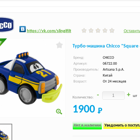
h
ttps:/
/vk.com/slingifilt
Оставить
Турбо-машина Chicco "Square 
Бренд:
CHICCO
Артикул:
06722.00
Производитель:
Artsana S.p.A.
Страна:
Китай
Возраст:
От 24 месяцев
-
+
шт
Количество:
1900
Нет в наличии
Уведомить о посту