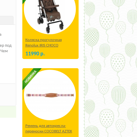
а
Коляска прогулочная
Renolux IRIS CHOCO
ер под
 Чем
11990
р.
Ремень для автокресла-
переноски COCOBELT AZTEK