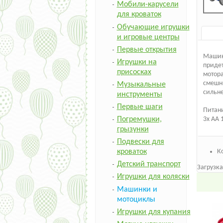
Мобили-карусели
для кроваток
Обучающие игрушки
и игровые центры
Первые открытия
Машин
Игрушки на
придет
присосках
мотора
смешны
Музыкальные
сильне
инструменты
Первые шаги
Питан
Погремушки,
3x AA 
грызунки
Подвески для
К
кроваток
Детский транспорт
Загрузка
Игрушки для коляски
Машинки и
мотоциклы
Игрушки для купания