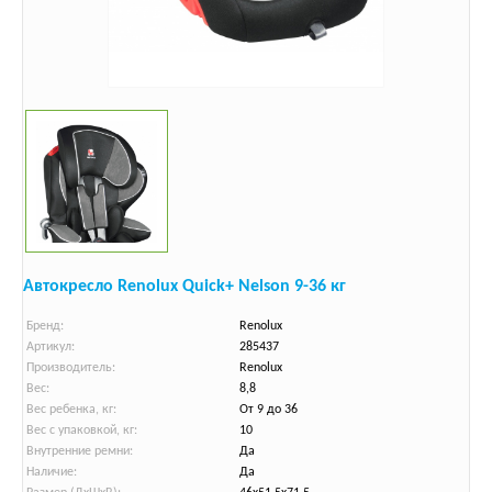
Автокресло Renolux Quick+ Nelson 9-36 кг
Бренд:
Renolux
Артикул:
285437
Производитель:
Renolux
Вес:
8,8
Вес ребенка, кг:
От 9 до 36
Вес с упаковкой, кг:
10
Внутренние ремни:
Да
Наличие:
Да