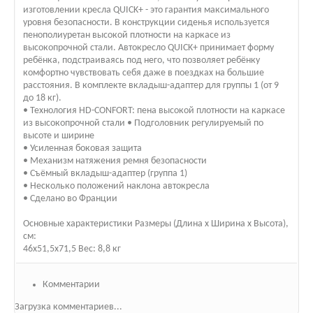
изготовлении кресла QUICK+ - это гарантия максимального
уровня безопасности. В конструкции сиденья используется
пенополиуретан высокой плотности на каркасе из
высокопрочной стали. Автокресло QUICK+ принимает форму
ребёнка, подстраиваясь под него, что позволяет ребёнку
комфортно чувствовать себя даже в поездках на большие
расстояния. В комплекте вкладыш-адаптер для группы 1 (от 9
до 18 кг).
• Технология HD-CONFORT: пена высокой плотности на каркасе
из высокопрочной стали • Подголовник регулируемый по
высоте и ширине
• Усиленная боковая защита
• Механизм натяжения ремня безопасности
• Съёмный вкладыш-адаптер (группа 1)
• Несколько положений наклона автокресла
• Сделано во Франции
Основные характеристики Размеры (Длина х Ширина х Высота),
см:
46х51,5х71,5 Вес: 8,8 кг
Комментарии
Загрузка комментариев...