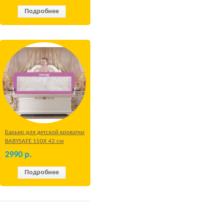
Подробнее
Барьер для детской кроватки
BABYSAFE 150Х 42 см
Бежевый
2990
р.
Подробнее