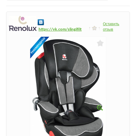
Оставить
h
ttps:/
/vk.com/slingifilt
отзыв