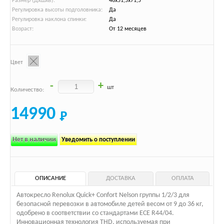
Размер (ДхШхВ):
46х51,5х71,5
Регулировка высоты подголовника:
Да
Регулировка наклона спинки:
Да
Возраст:
От 12 месяцев
Цвет
-
+
шт
Количество:
14990
Нет в наличии
Уведомить о поступлении
ОПИСАНИЕ
ДОСТАВКА
ОПЛАТА
Автокресло Renolux Quick+ Confort Nelson группы 1/2/3 для
безопасной перевозки в автомобиле детей весом от 9 до 36 кг,
одобрено в соответствии со стандартами ECE R44/04.
Инновационная технология THD, используемая при