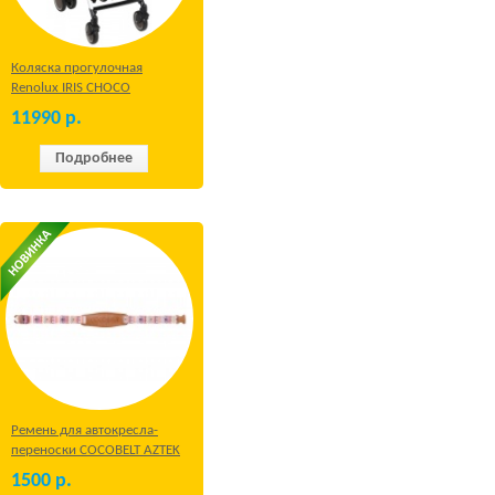
Коляска прогулочная
Renolux IRIS CHOCO
11990
р.
Подробнее
Ремень для автокресла-
переноски COCOBELT AZTEK
1500
р.