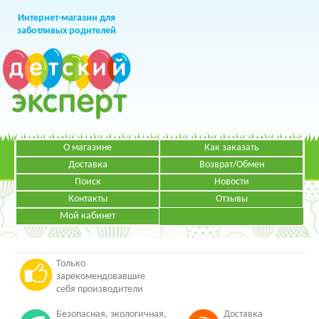
Интернет-магазин для
заботливых родителей
О магазине
Как заказать
+7 (499)
391-49-83
Телефон в Москве
Доставка
Возврат/Обмен
Поиск
Новости
Контакты
Отзывы
Мой кабинет
Режим работы:
ЗАКАЗАТЬ ЗВОНОК
Пн-Пт: с 09.00 до 19.00
НАПИСАТЬ ПИСЬМО
Только
зарекомендовавшие
себя производители
Безопасная, экологичная,
Доставка