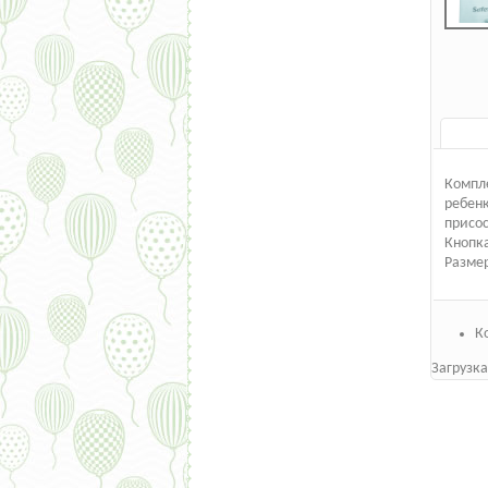
Компле
ребенк
присос
Кнопка
Размер
К
Загрузка