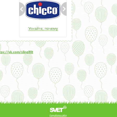
tps:/
/vk.com/slingifilt
Разработка сайта