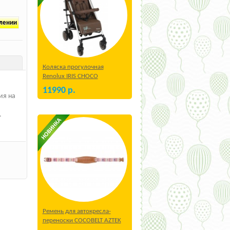
плении
Коляска прогулочная
Renolux IRIS CHOCO
11990
р.
ия на
.
Ремень для автокресла-
переноски COCOBELT AZTEK