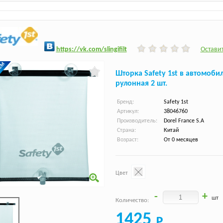
h
ttps:/
/vk.com/slingifilt
Оставит
Шторка Safety 1st в автомоби
рулонная 2 шт.
Бренд:
Safety 1st
Артикул:
38046760
Производитель:
Dorel France S.A
Страна:
Китай
Возраст:
От 0 месяцев
Цвет
-
+
шт
Количество:
1425