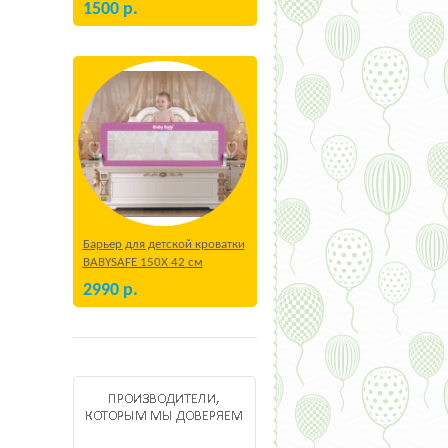
1500
р.
Барьер для детской кроватки
BABYSAFE 150Х 42 см
Бежевый
2990
р.