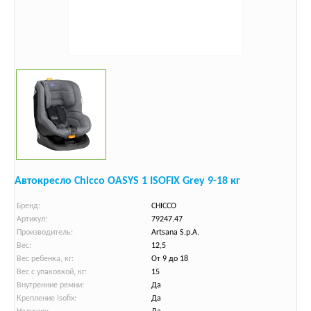
Автокресло Chicco OASYS 1 ISOFIX Grey 9-18 кг
Бренд:
CHICCO
Артикул:
79247.47
Производитель:
Artsana S.p.A.
Вес:
12,5
Вес ребенка, кг:
От 9 до 18
Вес с упаковкой, кг:
15
Внутренние ремни:
Да
Крепление Isofix:
Да