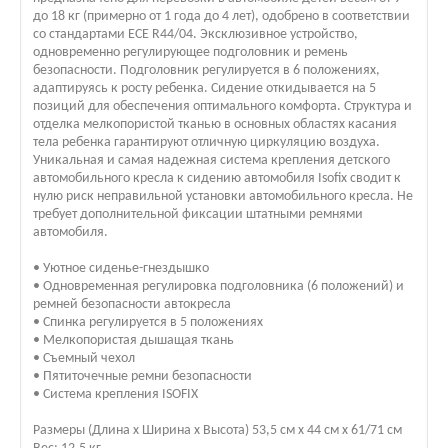
до 18 кг (примерно от 1 года до 4 лет), одобрено в соответствии
со стандартами ECE R44/04. Эксклюзивное устройство,
одновременно регулирующее подголовник и ремень
безопасности. Подголовник регулируется в 6 положениях,
адаптируясь к росту ребенка. Сидение откидывается на 5
позиций для обеспечения оптимального комфорта. Структура и
отделка мелкопористой тканью в основных областях касания
тела ребенка гарантируют отличную циркуляцию воздуха.
Уникальная и самая надежная система крепления детского
автомобильного кресла к сидению автомобиля Isofix сводит к
нулю риск неправильной установки автомобильного кресла. Не
требует дополнительной фиксации штатными ремнями
автомобиля.
• Уютное сиденье-гнездышко
• Одновременная регулировка подголовника (6 положений) и
ремней безопасности автокресла
• Спинка регулируется в 5 положениях
• Мелкопористая дышащая ткань
• Съемный чехол
• Пятиточечные ремни безопасности
• Система крепления ISOFIX
Размеры (Длина х Ширина х Высота) 53,5 см х 44 см х 61/71 см