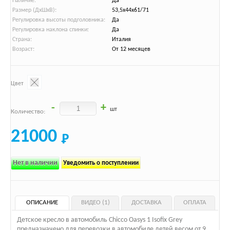
Наличие:
Да
Размер (ДхШхВ):
53,5х44х61/71
Регулировка высоты подголовника:
Да
Регулировка наклона спинки:
Да
Страна:
Италия
Возраст:
От 12 месяцев
Цвет
-
+
шт
Количество:
21000
Нет в наличии
Уведомить о поступлении
ОПИСАНИЕ
ВИДЕО (1)
ДОСТАВКА
ОПЛАТА
Детское кресло в автомобиль Сhicco Oasys 1 Isofix Grey
предназначено для перевозки в автомобиле детей весом от 9