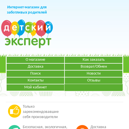
Интернет-магазин для
заботливых родителей
О магазине
Как заказать
+7 (499)
391-49-83
Телефон в Москве
Доставка
Возврат/Обмен
Поиск
Новости
Контакты
Отзывы
Мой кабинет
Режим работы:
ЗАКАЗАТЬ ЗВОНОК
Пн-Пт: с 09.00 до 19.00
НАПИСАТЬ ПИСЬМО
Только
зарекомендовавшие
себя производители
Безопасная, экологичная,
Доставка