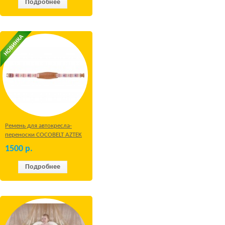
Подробнее
Ремень для автокресла-
переноски COCOBELT AZTEK
1500
р.
Подробнее