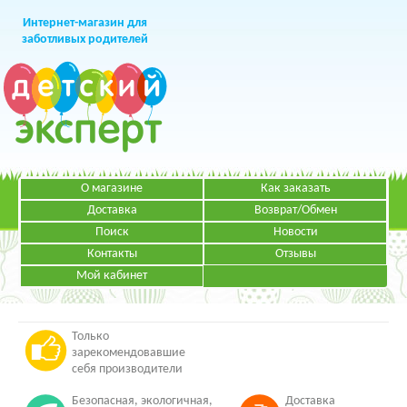
Интернет-магазин для
заботливых родителей
О магазине
Как заказать
+7 (499)
391-49-83
Телефон в Москве
Доставка
Возврат/Обмен
Поиск
Новости
Контакты
Отзывы
Мой кабинет
Режим работы:
ЗАКАЗАТЬ ЗВОНОК
Пн-Пт: с 09.00 до 19.00
НАПИСАТЬ ПИСЬМО
Только
зарекомендовавшие
себя производители
Безопасная, экологичная,
Доставка