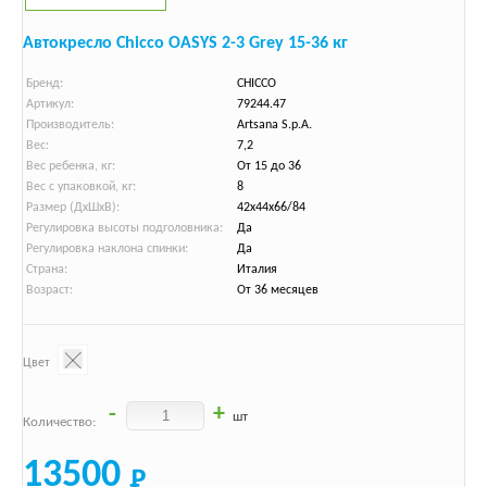
Автокресло Chicco OASYS 2-3 Grey 15-36 кг
Бренд:
CHICCO
Артикул:
79244.47
Производитель:
Artsana S.p.A.
Вес:
7,2
Вес ребенка, кг:
От 15 до 36
Вес с упаковкой, кг:
8
Размер (ДхШхВ):
42х44х66/84
Регулировка высоты подголовника:
Да
Регулировка наклона спинки:
Да
Страна:
Италия
Возраст:
От 36 месяцев
Цвет
-
+
шт
Количество:
13500