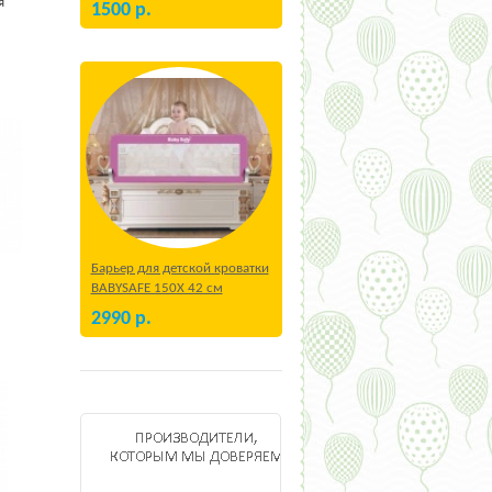
я
1500
р.
Барьер для детской кроватки
BABYSAFE 150Х 42 см
Бежевый
2990
р.
cco