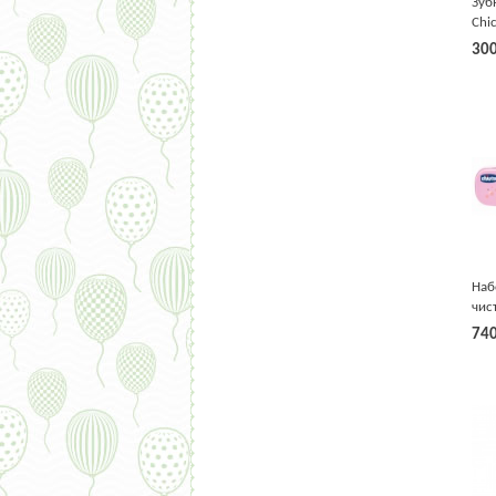
Зуб
Chi
30
Наб
чис
роз
74