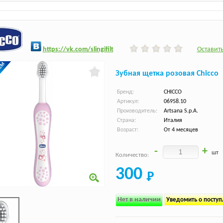
h
ttps:/
/vk.com/slingifilt
Оставить
Зубная щетка розовая Chicco
Бренд:
CHICCO
Артикул:
06958.10
Производитель:
Artsana S.p.A.
Страна:
Италия
Возраст:
От 4 месяцев
-
+
шт
Количество:
300
Нет в наличии
Уведомить о посту