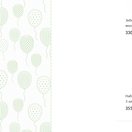
Зуб
вку
мл 
33
Наб
3 ш
35