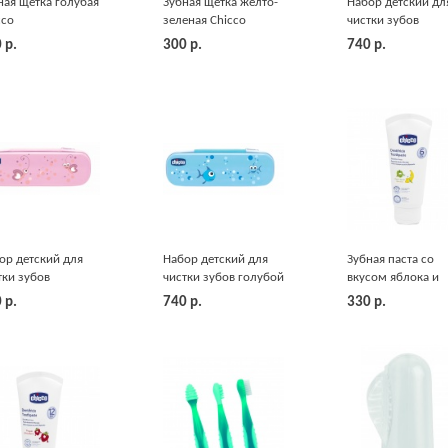
ная щетка голубая
Зубная щетка желто-
Набор детский дл
cco
зеленая Chicco
чистки зубов
(зеленый) Chicco
0
р.
300
р.
740
р.
ор детский для
Набор детский для
Зубная паста со
тки зубов
чистки зубов голубой
вкусом яблока и
овый Chicco
Chicco
банана, 50 мл Chi
0
р.
740
р.
330
р.