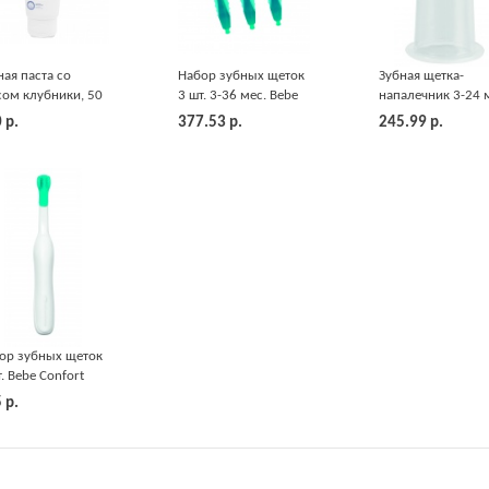
ная паста со
Набор зубных щеток
Зубная щетка-
сом клубники, 50
3 шт. 3-36 мес. Bebe
напалечник 3-24 
Chicco
Confort
2 шт. Bebe Confort
0
р.
377.53
р.
245.99
р.
ор зубных щеток
т. Bebe Confort
5
р.