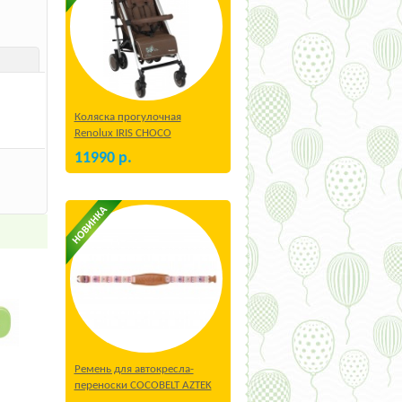
Коляска прогулочная
Renolux IRIS CHOCO
11990
р.
Ремень для автокресла-
переноски COCOBELT AZTEK