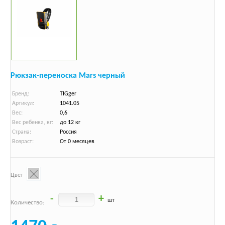
Рюкзак-переноска Mars черный
Бренд:
TIGger
Артикул:
1041.05
Вес:
0,6
Вес ребенка, кг:
до 12 кг
Страна:
Россия
Возраст:
От 0 месяцев
Цвет
-
+
шт
Количество: