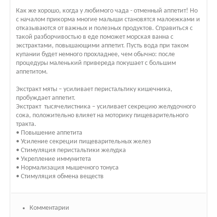
Как же хорошо, когда у любимого чада - отменный аппетит! Но
с началом прикорма многие малыши становятся малоежками и
отказываются от важных и полезных продуктов. Справиться с
такой разборчивостью в еде поможет морская ванна с
экстрактами, повышающими аппетит. Пусть вода при таком
купании будет немного прохладнее, чем обычно: после
процедуры маленький привереда покушает с большим
аппетитом.
Экстракт мяты – усиливает перистальтику кишечника,
пробуждает аппетит.
Экстракт тысячелистника – усиливает секрецию желудочного
сока, положительно влияет на моторику пищеварительного
тракта.
• Повышение аппетита
• Усиление секреции пищеварительных желез
• Стимуляция перистальтики желудка
• Укрепление иммунитета
• Нормализация мышечного тонуса
• Стимуляция обмена веществ
Комментарии