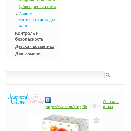
Губки для купания
Соли и
фитоэкстракты для
ванн
Контроль и
безопасность
Детская косметика
Для мамочек
Оставить
h
ttps:/
/vk.com/slingifilt
отзыв