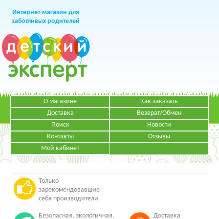
Интернет-магазин для
заботливых родителей
О магазине
Как заказать
+7 (499)
391-49-83
Телефон в Москве
Доставка
Возврат/Обмен
Поиск
Новости
Контакты
Отзывы
Мой кабинет
Режим работы:
ЗАКАЗАТЬ ЗВОНОК
Пн-Пт: с 09.00 до 19.00
НАПИСАТЬ ПИСЬМО
Только
зарекомендовавшие
себя производители
Безопасная, экологичная,
Доставка