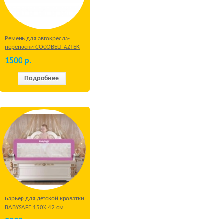
Ремень для автокресла-
переноски COCOBELT AZTEK
1500
р.
Подробнее
Барьер для детской кроватки
BABYSAFE 150Х 42 см
Бежевый