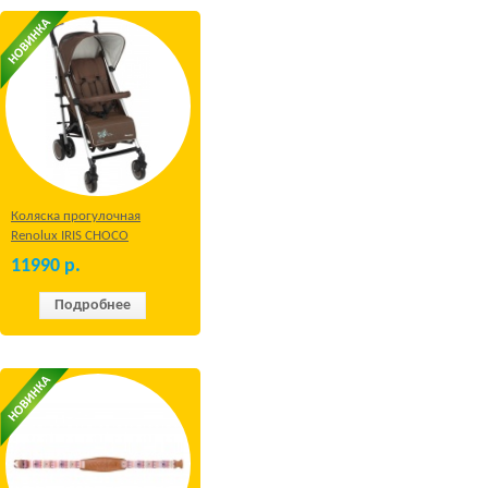
Коляска прогулочная
Renolux IRIS CHOCO
11990
р.
Подробнее