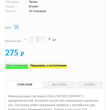
Материал:
Латекс
Страна:
Италия
Возраст:
От 0 месяцев
Цвет
-
+
шт
Количество:
275
Нет в наличии
Уведомить о поступлении
ОПИСАНИЕ
ДОСТАВКА
ОПЛАТА
Инновационная пустышка Chicco PHYSIO COMFORT с
ортодонтической активной соской для правильного развития
рта. Пустышка имеет наклонный профиль с желобками для
правильного движения языка, тонкие края соски для