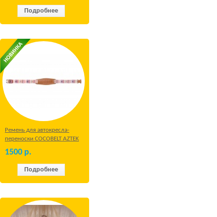
Подробнее
Ремень для автокресла-
переноски COCOBELT AZTEK
1500
р.
Подробнее