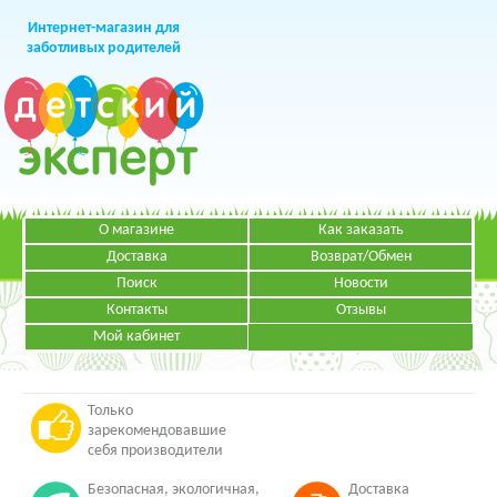
Интернет-магазин для
заботливых родителей
О магазине
Как заказать
+7 (499)
391-49-83
Телефон в Москве
Доставка
Возврат/Обмен
Поиск
Новости
Контакты
Отзывы
Мой кабинет
Режим работы:
ЗАКАЗАТЬ ЗВОНОК
Пн-Пт: с 09.00 до 19.00
НАПИСАТЬ ПИСЬМО
Только
зарекомендовавшие
себя производители
Безопасная, экологичная,
Доставка