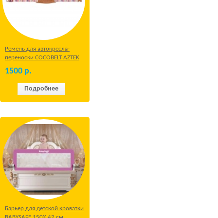
Ремень для автокресла-
переноски COCOBELT AZTEK
1500
р.
Подробнее
Барьер для детской кроватки
BABYSAFE 150Х 42 см