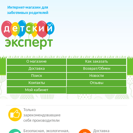
Интернет-магазин для
заботливых родителей
О магазине
Как заказать
+7 (499)
391-49-83
Телефон в Москве
Доставка
Возврат/Обмен
Поиск
Новости
Контакты
Отзывы
Мой кабинет
Режим работы:
ЗАКАЗАТЬ ЗВОНОК
Пн-Пт: с 09.00 до 19.00
НАПИСАТЬ ПИСЬМО
Только
зарекомендовавшие
себя производители
Безопасная, экологичная,
Доставка