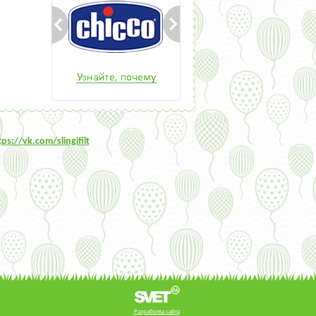
tps:/
/vk.com/slingifilt
Разработка сайта