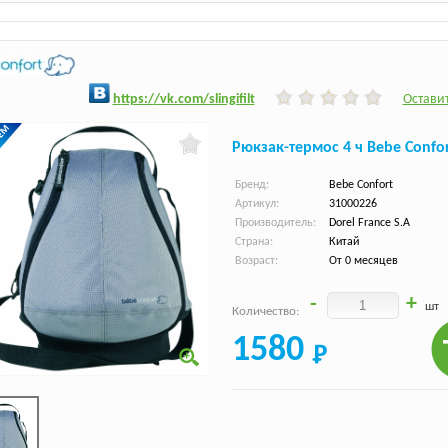
h
ttps:/
/vk.com/slingifilt
Оставит
Рюкзак-термос 4 ч Bebe Confo
Бренд:
Bebe Confort
Артикул:
31000226
Производитель:
Dorel France S.A
Страна:
Китай
Возраст:
От 0 месяцев
-
+
шт
Количество:
1580