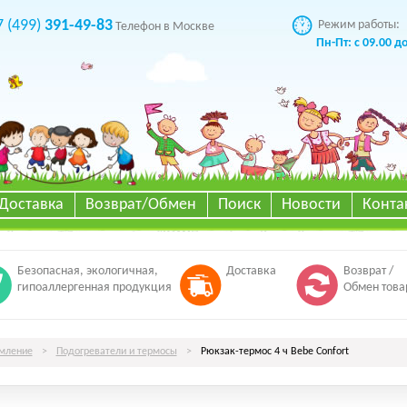
7 (499)
391-49-83
Режим работы:
Телефон в Москве
Пн-Пт: с 09.00 д
Доставка
Возврат/Обмен
Поиск
Новости
Конта
Безопасная, экологичная,
Доставка
Возврат /
гипоаллергенная продукция
Обмен това
мление
>
Подогреватели и термосы
>
Рюкзак-термос 4 ч Bebe Confort