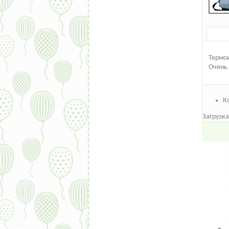
Термои
Очень 
К
Загрузка