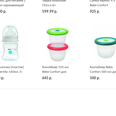
мос для питания 2
Чашка-поильник
Сумка-термос 4 ч
 из нержавеющей
Chicco 6+
Bebe Confort
ли Chicco
00
р.
599.99
р.
925
р.
ылочка (пластик)
Контейнер 150 мл.
Контейнер Bebe
ernity 140мл. 0-
Bebe Confort для
Confort 300 мл д
с. белая, S1 Bebe
хранения пищи 2 шт
хранения пищи
0
р.
645
р.
500
р.
fort