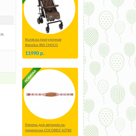
ов.
Коляска прогулочная
Renolux IRIS CHOCO
11990
р.
Ремень для автокресла-
переноски COCOBELT AZTEK