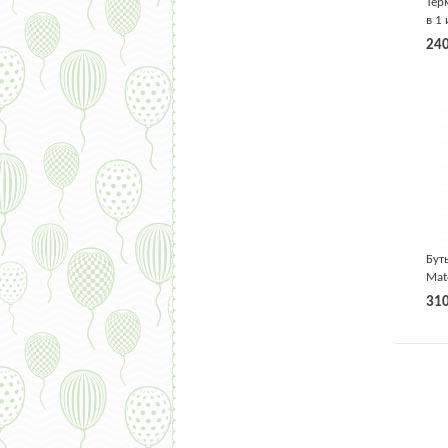
Тер
в 1
ста
24
Бут
Mat
6ме
31
Con