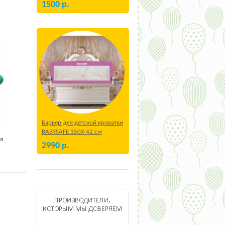
1500
р.
Барьер для детской кроватки
BABYSAFE 150Х 42 см
ля
Бежевый
2990
р.