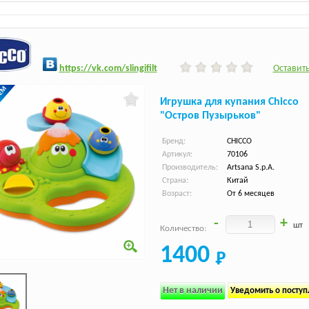
h
ttps:/
/vk.com/slingifilt
Оставить
Игрушка для купания Chicco
"Остров Пузырьков"
Бренд:
CHICCO
Артикул:
70106
Производитель:
Artsana S.p.A.
Страна:
Китай
Возраст:
От 6 месяцев
-
+
шт
Количество:
1400
Нет в наличии
Уведомить о посту