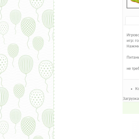
Игрово
игр: г
Нажмит
Питан
не тре
К
Загрузка