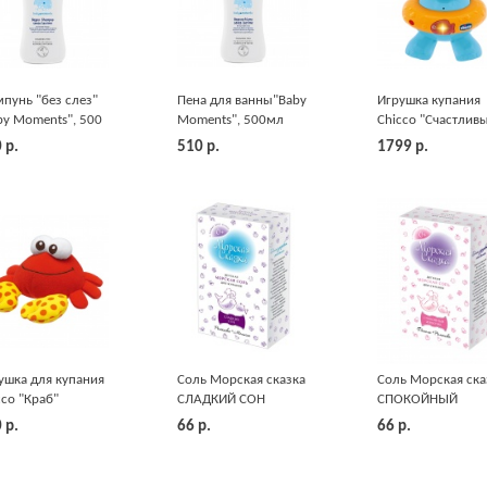
пунь "без слез"
Пена для ванны"Baby
Игрушка купания
by Moments", 500
Moments", 500мл
Chicco "Счастлив
Chicco
Chicco
бегемотик"
0
р.
510
р.
1799
р.
ушка для купания
Соль Морская сказка
Соль Морская ска
cco "Краб"
СЛАДКИЙ СОН
СПОКОЙНЫЙ
Ромашка и Мелисса
ЖИВОТИК Фенхел
0
р.
66
р.
66
р.
500гр
Ромашка 500гр