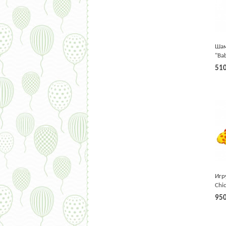
Шам
"Ba
мл 
51
Игр
Chi
95