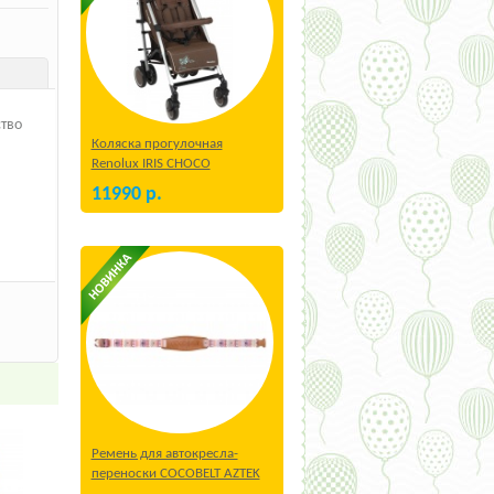
тво
Коляска прогулочная
Renolux IRIS CHOCO
11990
р.
Ремень для автокресла-
переноски COCOBELT AZTEK