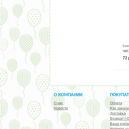
Сол
ЧИС
Чер
72
пше
О КОМПАНИИ
ПОКУПА
О нас
Оплата
Новости
Как заказа
Доставка
Возврат / 
Ваша корз