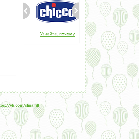
tps:/
/vk.com/slingifilt