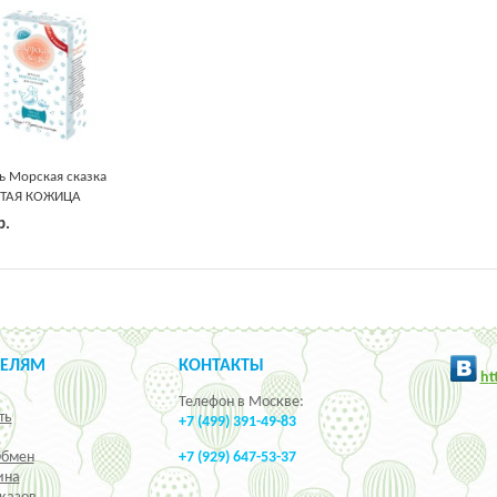
ь Морская сказка
ТАЯ КОЖИЦА
еда и Протеины
р.
ницы 600гр
ТЕЛЯМ
КОНТАКТЫ
h
t
Телефон в Москве:
ть
+7 (499) 391-49-83
Обмен
+7 (929) 647-53-37
ина