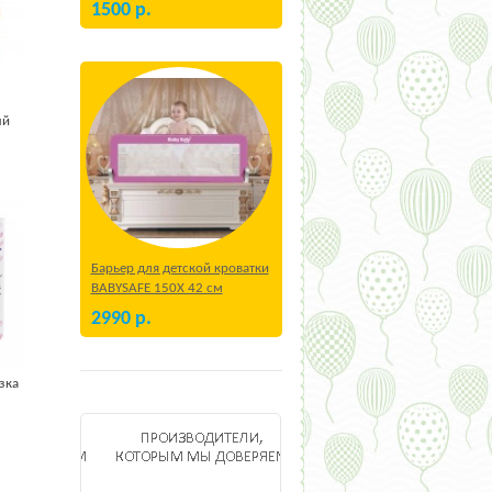
1500
р.
ый
Барьер для детской кроватки
BABYSAFE 150Х 42 см
Бежевый
2990
р.
зка
ь и