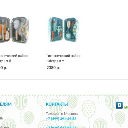
иенический набор
Гигиенический набор
ty 1st 8
Safety 1st 9
дметов
предметов
00
р.
2380
р.
ТЕЛЯМ
КОНТАКТЫ
h
t
Телефон в Москве:
ть
+7 (499) 391-49-83