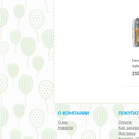
Гиг
Safe
пре
21
О КОМПАНИИ
ПОКУПА
О нас
Оплата
Новости
Как заказа
Доставка