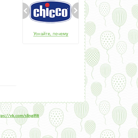
tps:/
/vk.com/slingifilt