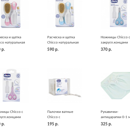
ческа и щетка
Расческа и щетка
Ножницы Chicco 
cco натуральная
Chicco натуральная
закругл.концами
овая 0-12 м.
голубая 0-12 м.
дет.голубые
0
р.
590
р.
370
р.
ницы Chicco с
Палочки ватные
Рукавички-
ругл.концами
Chicco с
антицарапки 0-1 
.розовые
ограничителем 90 шт.
Bebe Confort
0
р.
195
р.
325
р.