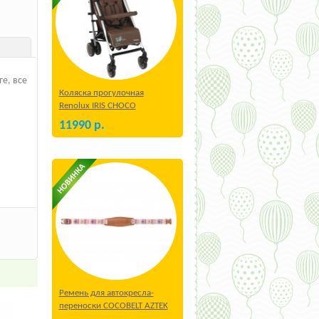
е, все
Коляска прогулочная
Renolux IRIS CHOCO
11990
р.
Ремень для автокресла-
переноски COCOBELT AZTEK