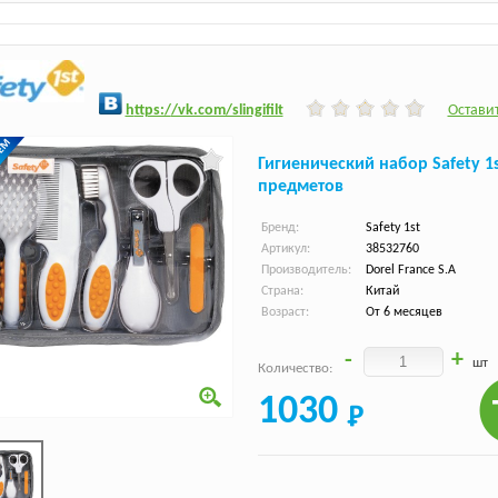
h
ttps:/
/vk.com/slingifilt
Оставит
Гигиенический набор Safety 1s
предметов
Бренд:
Safety 1st
Артикул:
38532760
Производитель:
Dorel France S.A
Страна:
Китай
Возраст:
От 6 месяцев
-
+
шт
Количество:
1030