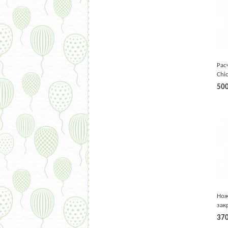
Рас
Chi
роз
50
Нож
зак
дет
37