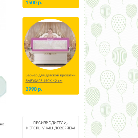
1500
р.
с
Барьер для детской кроватки
BABYSAFE 150Х 42 см
Бежевый
2990
р.
мес.