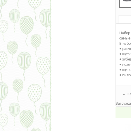
Набор 
самые 
В набо
• расч
• щетк
• зубн
• нож
• щип
• пило
К
Загрузка