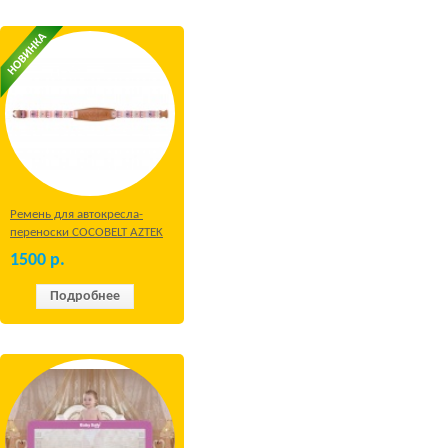
Ремень для автокресла-
переноски COCOBELT AZTEK
1500
р.
Подробнее