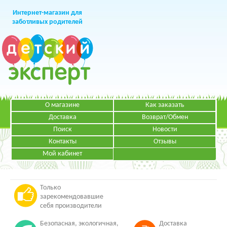
Интернет-магазин для
заботливых родителей
О магазине
Как заказать
+7 (499)
391-49-83
Телефон в Москве
Доставка
Возврат/Обмен
Поиск
Новости
Контакты
Отзывы
Мой кабинет
Режим работы:
ЗАКАЗАТЬ ЗВОНОК
Пн-Пт: с 09.00 до 19.00
НАПИСАТЬ ПИСЬМО
Только
зарекомендовавшие
себя производители
Безопасная, экологичная,
Доставка