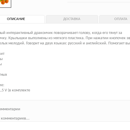
ОПИСАНИЕ
ДОСТАВКА
ОПЛАТА
ый интерактивный дракончик поворачивает голову, когда его тянут за
чку. Крылышки выполнены из мягкого пластика. При нажатии кнопочек зв
елых мелодий. Говорит на двух языках: русский и английский. Помогает вы
вит
ры
ы
тных
ие:
1,5 V (в комплекте
омментарии
 комментариев...