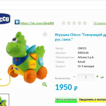
h
ttps:/
/vk.com/slingifilt
Оставить
Игрушка Chicco "Говорящий д
рус./англ."
Бренд:
CHICCO
Артикул:
69033.00
Производитель:
Artsana S.p.A.
Страна:
Китай
Возраст:
От 9 месяцев
-
+
шт
Количество:
1950
Нет в наличии
Уведомить о посту