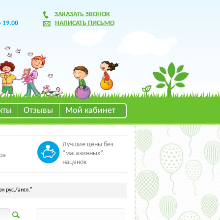
ЗАКАЗАТЬ ЗВОНОК
о 19.00
НАПИСАТЬ ПИСЬМО
кты
Отзывы
Мой кабинет
Лучшие цены без
“магазинных”
ра
наценок
н рус./англ."