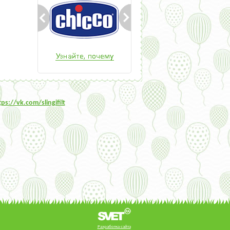
tps:/
/vk.com/slingifilt
Разработка сайта