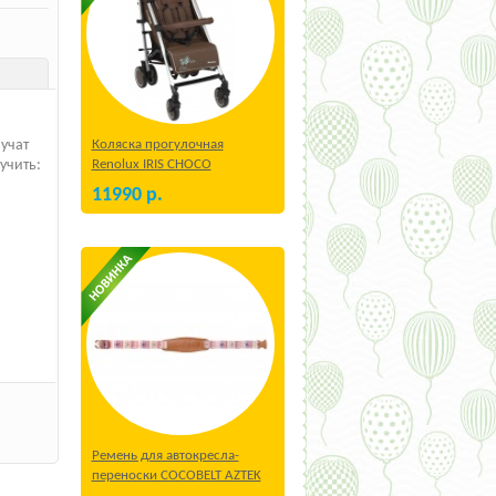
Коляска прогулочная
учат
Renolux IRIS CHOCO
учить:
11990
р.
Ремень для автокресла-
переноски COCOBELT AZTEK