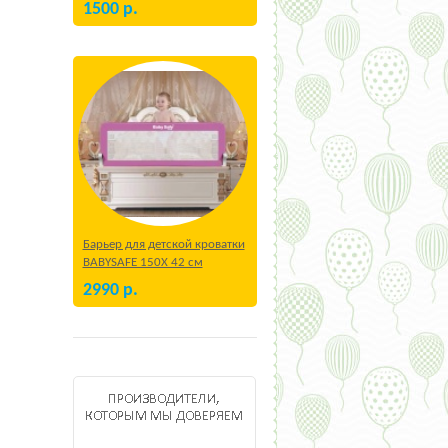
1500
р.
Барьер для детской кроватки
BABYSAFE 150Х 42 см
Бежевый
2990
р.