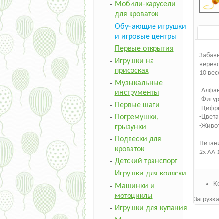
Мобили-карусели
для кроваток
Обучающие игрушки
и игровые центры
Первые открытия
Забавн
Игрушки на
верево
присосках
10 вес
Музыкальные
-Алфа
инструменты
-Фигу
Первые шаги
-Цифр
Погремушки,
-Цвета
-Живо
грызунки
Подвески для
Питан
кроваток
2x AA 
Детский транспорт
Игрушки для коляски
К
Машинки и
мотоциклы
Загрузка
Игрушки для купания