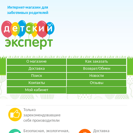
Интернет-магазин для
заботливых родителей
О магазине
Как заказать
+7 (499)
391-49-83
Телефон в Москве
Доставка
Возврат/Обмен
Поиск
Новости
Контакты
Отзывы
Мой кабинет
Режим работы:
ЗАКАЗАТЬ ЗВОНОК
Пн-Пт: с 09.00 до 19.00
НАПИСАТЬ ПИСЬМО
Только
зарекомендовавшие
себя производители
Безопасная, экологичная,
Доставка