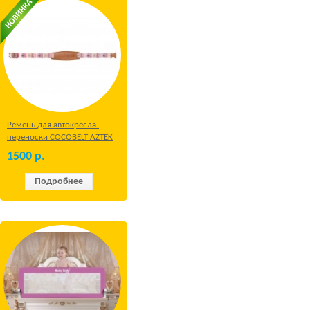
Ремень для автокресла-
переноски COCOBELT AZTEK
1500
р.
Подробнее