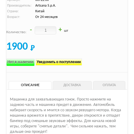
Производитель:
Artsana S.p.A.
Страна:
Китай
Возраст:
От 24 месяцев
-
+
шт
Количество:
1900
Нет в наличии
Уведомить о поступлении
ОПИСАНИЕ
ДОСТАВКА
ОПЛАТА
Машинка для захватывающих гонок. Просто нажмите на
заднюю часть и машинка придет в движение. Автомобиль
набирает скорость и мчится со звуком ревущего мотора. Когда
машинка врежется в препятствие, двери откроются и отпадет
бампер под смешные звуковые эффекты. Для начала новой
игры, соберите "смятые детали". Чем сильнее нажать, тем
дальше она проедет!