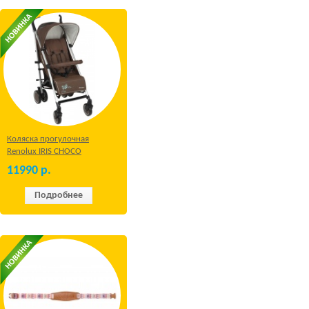
Коляска прогулочная
Renolux IRIS CHOCO
11990
р.
Подробнее