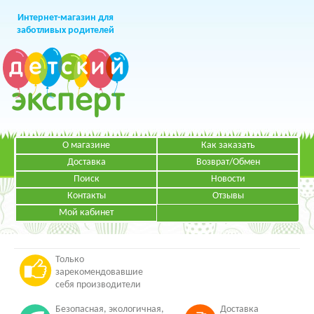
Интернет-магазин для
заботливых родителей
О магазине
Как заказать
+7 (499)
391-49-83
Телефон в Москве
Доставка
Возврат/Обмен
Поиск
Новости
Контакты
Отзывы
Мой кабинет
Режим работы:
ЗАКАЗАТЬ ЗВОНОК
Пн-Пт: с 09.00 до 19.00
НАПИСАТЬ ПИСЬМО
Только
зарекомендовавшие
себя производители
Безопасная, экологичная,
Доставка