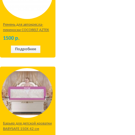
Ремень для автокресла-
переноски COCOBELT AZTEK
1500
р.
Подробнее
Барьер для детской кроватки
BABYSAFE 150Х 42 см
Бежевый