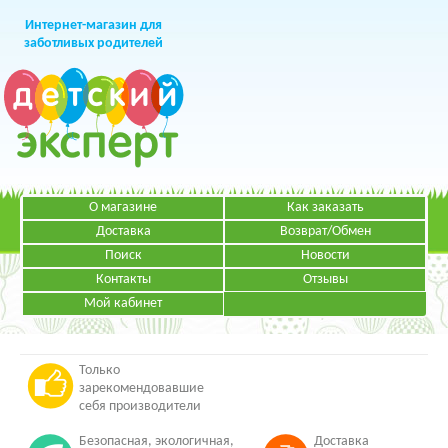
Интернет-магазин для
заботливых родителей
О магазине
Как заказать
+7 (499)
391-49-83
Телефон в Москве
Доставка
Возврат/Обмен
Поиск
Новости
Контакты
Отзывы
Мой кабинет
Режим работы:
ЗАКАЗАТЬ ЗВОНОК
Пн-Пт: с 09.00 до 19.00
НАПИСАТЬ ПИСЬМО
Только
зарекомендовавшие
себя производители
Безопасная, экологичная,
Доставка