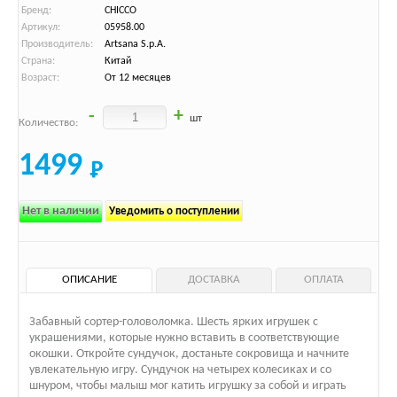
Бренд:
CHICCO
Артикул:
05958.00
Производитель:
Artsana S.p.A.
Страна:
Китай
Возраст:
От 12 месяцев
-
+
шт
Количество:
1499
Нет в наличии
Уведомить о поступлении
ОПИСАНИЕ
ДОСТАВКА
ОПЛАТА
Забавный сортер-головоломка. Шесть ярких игрушек с
украшениями, которые нужно вставить в соответствующие
окошки. Откройте сундучок, достаньте сокровища и начните
увлекательную игру. Сундучок на четырех колесиках и со
шнуром, чтобы малыш мог катить игрушку за собой и играть