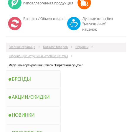
гипоаллергенная продукция
Возврат / Обмен товара
Лучшие цены без
“магазинных”
наценок
Главная страница
>
Каталог товаров
>
Игрушки
>
Обучающие игрушки и игровые центры
>
Игрушка-сортировщик Chicco "Пиратский сундук"
БРЕНДЫ
АКЦИИ/СКИДКИ
НОВИНКИ