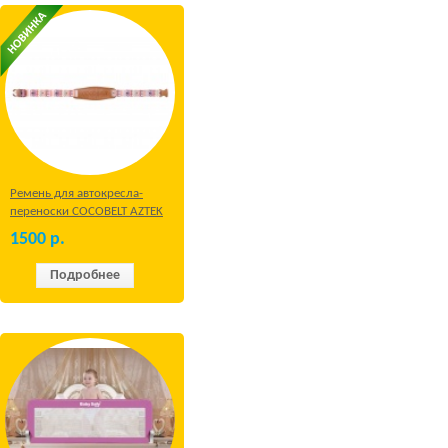
Ремень для автокресла-
переноски COCOBELT AZTEK
1500
р.
Подробнее