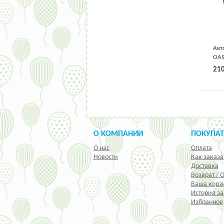
Авт
OAS
9-1
21
О КОМПАНИИ
ПОКУПА
О нас
Оплата
Новости
Как заказа
Доставка
Возврат / 
Ваша корз
История за
Избранное