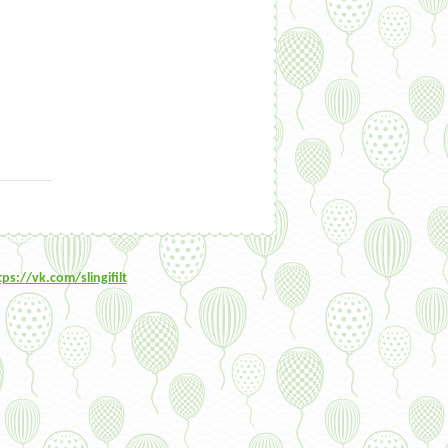
tps:/
/vk.com/slingifilt