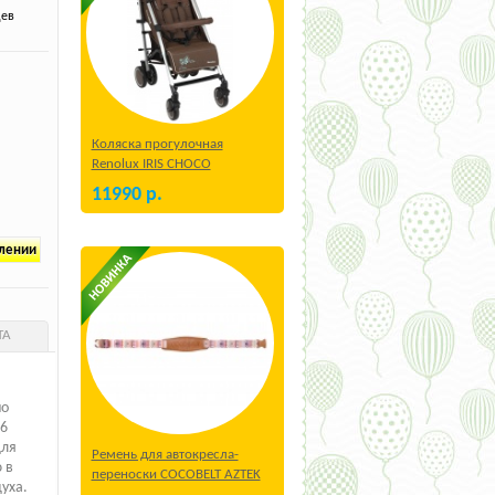
ев
Коляска прогулочная
Renolux IRIS CHOCO
11990
р.
плении
ТА
но
6
для
Ремень для автокресла-
 в
переноски COCOBELT AZTEK
духа.