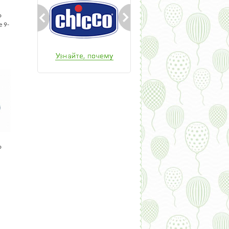
o
e 9-
o