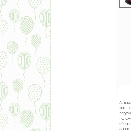
Автомо
соотве
регули
положе
обеспе
основн