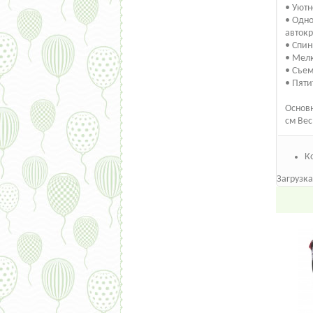
• Уют
• Одно
авток
• Спин
• Мел
• Съе
• Пяти
Основн
см Вес:
К
Загрузка