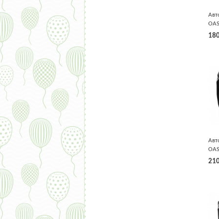
Авт
OAS
18
Авт
OAS
9-1
21