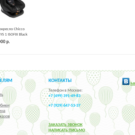
окресло Chicco
YS 1 ISOFIX Black
8 кг
000
р.
ТЕЛЯМ
КОНТАКТЫ
h
t
Телефон в Москве:
ть
+7 (499) 391-49-83
Обмен
+7 (929) 647-53-37
ина
казов
ЗАКАЗАТЬ ЗВОНОК
НАПИСАТЬ ПИСЬМО