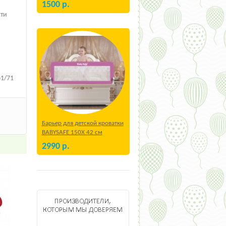
1500
р.
сти
61/71
Барьер для детской кроватки
BABYSAFE 150Х 42 см
Бежевый
2990
р.