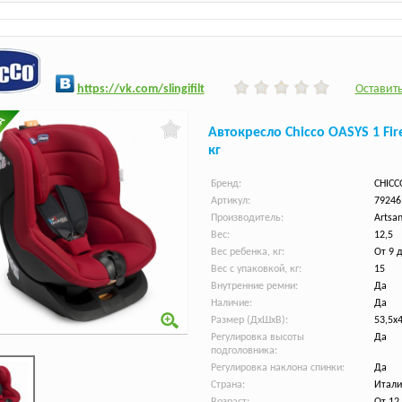
h
ttps:/
/vk.com/slingifilt
Оставить
Автокресло Chicco OASYS 1 Fir
кг
Бренд:
CHICC
Артикул:
79246
Производитель:
Artsan
Вес:
12,5
Вес ребенка, кг:
От 9 
Вес с упаковкой, кг:
15
Внутренние ремни:
Да
Наличие:
Да
Размер (ДхШхВ):
53,5х
Регулировка высоты
Да
подголовника:
Регулировка наклона спинки:
Да
Страна:
Итали
Возраст:
От 12