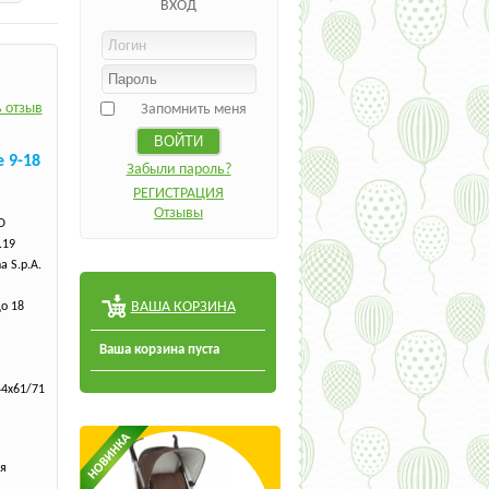
ВХОД
 отзыв
Запомнить меня
e 9-18
Забыли пароль?
РЕГИСТРАЦИЯ
Отзывы
O
.19
a S.p.A.
ВАША КОРЗИНА
до 18
Ваша корзина пуста
44х61/71
я