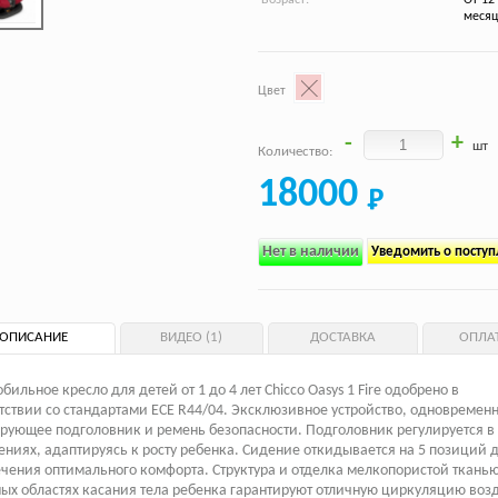
месяц
Цвет
-
+
шт
Количество:
18000
Нет в наличии
Уведомить о посту
ОПИСАНИЕ
ВИДЕО (1)
ДОСТАВКА
ОПЛА
бильное кресло для детей от 1 до 4 лет Chicco Oasys 1 Fire одобрено в
тствии со стандартами ECE R44/04. Эксклюзивное устройство, одновремен
рующее подголовник и ремень безопасности. Подголовник регулируется в 
ниях, адаптируясь к росту ребенка. Сидение откидывается на 5 позиций 
чения оптимального комфорта. Структура и отделка мелкопористой тканью
ых областях касания тела ребенка гарантируют отличную циркуляцию воз