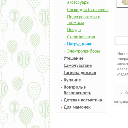
аксессуары
Соски для бутылочек
Подогреватели и
термосы
Посуда
Стерилизация
Нагруднички
Электроприборы
Мягкие
Утешение
супер
идеаль
Самочувствие
и запа
Гигиена детская
упадет
Купание
Контроль и
безопасность
К
Детская косметика
Загрузка
Для мамочек