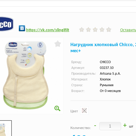
h
ttps:/
/vk.com/slingifilt
Оставить
Нагрудник хлопковый Chicco, 
мес+
Бренд:
CHICCO
Артикул:
03237.10
Производитель:
Artsana S.p.A.
Материал:
Хлопок
Страна:
Румыния
Возраст:
От 0 месяцев
Цвет
-
+
шт
Количество: