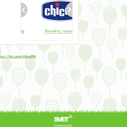
tps:/
/vk.com/slingifilt
Разработка сайта