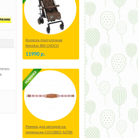
плении
Коляска прогулочная
Renolux IRIS CHOCO
11990
р.
пятен
е
Ремень для автокресла-
переноски COCOBELT AZTEK