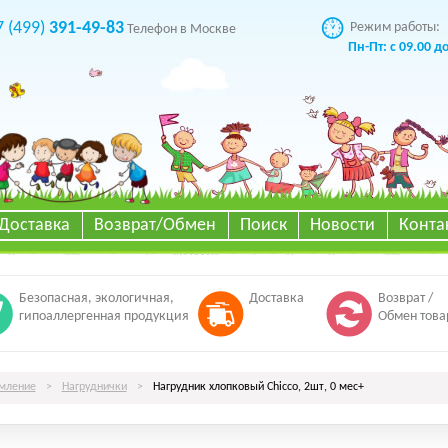
7 (499)
391-49-83
Режим работы:
Телефон в Москве
Пн-Пт: с 09.00 д
Доставка
Возврат/Обмен
Поиск
Новости
Конта
Безопасная, экологичная,
Доставка
Возврат /
гипоаллергенная продукция
Обмен това
мление
>
Нагруднички
>
Нагрудник хлопковый Chicco, 2шт, 0 мес+