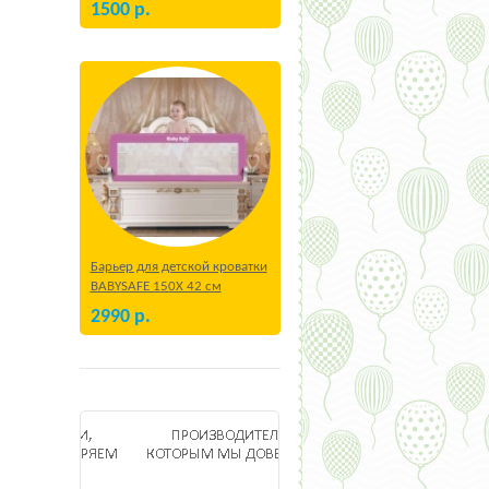
1500
р.
Барьер для детской кроватки
BABYSAFE 150Х 42 см
Бежевый
2990
р.