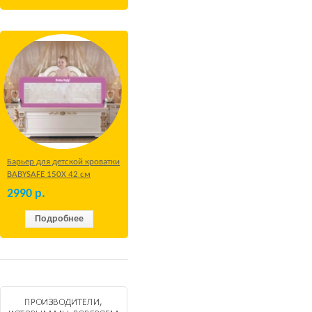
Барьер для детской кроватки
BABYSAFE 150Х 42 см
Бежевый
2990
р.
Подробнее