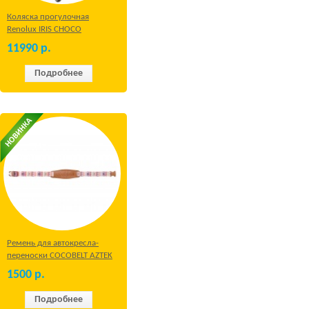
Коляска прогулочная
Renolux IRIS CHOCO
11990
р.
Подробнее
Ремень для автокресла-
переноски COCOBELT AZTEK
1500
р.
Подробнее