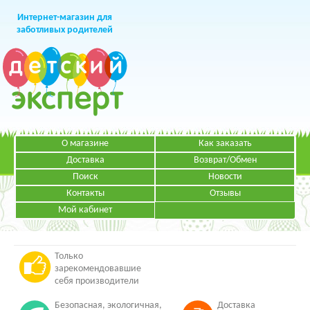
Интернет-магазин для
заботливых родителей
О магазине
Как заказать
+7 (499)
391-49-83
Телефон в Москве
Доставка
Возврат/Обмен
Поиск
Новости
Контакты
Отзывы
Мой кабинет
Режим работы:
ЗАКАЗАТЬ ЗВОНОК
Пн-Пт: с 09.00 до 19.00
НАПИСАТЬ ПИСЬМО
Только
зарекомендовавшие
себя производители
Безопасная, экологичная,
Доставка