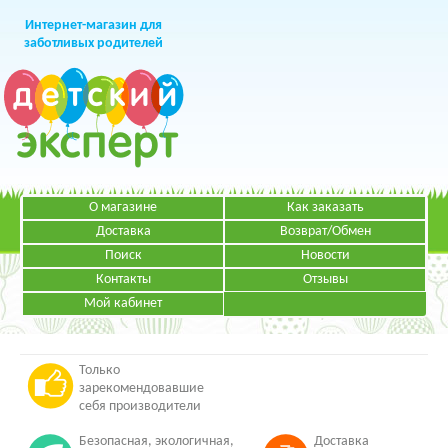
Интернет-магазин для
заботливых родителей
О магазине
Как заказать
+7 (499)
391-49-83
Телефон в Москве
Доставка
Возврат/Обмен
Поиск
Новости
Контакты
Отзывы
Мой кабинет
Режим работы:
ЗАКАЗАТЬ ЗВОНОК
Пн-Пт: с 09.00 до 19.00
НАПИСАТЬ ПИСЬМО
Только
зарекомендовавшие
себя производители
Безопасная, экологичная,
Доставка