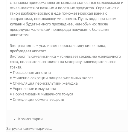
с началом прикорма многие малыши становятся малоежками и
отказываются от важных и полезных продуктов. Справиться с
такой разборчивостью в еде поможет морская ванна с
экстрактами, повышающими аппетит. Пусть вода при таком
купании будет немного прохладнее, чем обычно: после
процедуры маленький привереда покушает с большим
аппетитом.
Экстракт мяты – усиливает перистальтику кишечника,
пробуждает аппетит.
Экстракт тысячелистника – усиливает секрецию желудочного
сока, положительно влияет на моторику пищеварительного
тракта.
• Повышение аппетита
• Усиление секреции пищеварительных желез
• Стимуляция перистальтики желудка
• Укрепление иммунитета
• Нормализация мышечного тонуса
• Стимуляция обмена веществ
Комментарии
Загрузка комментариев...