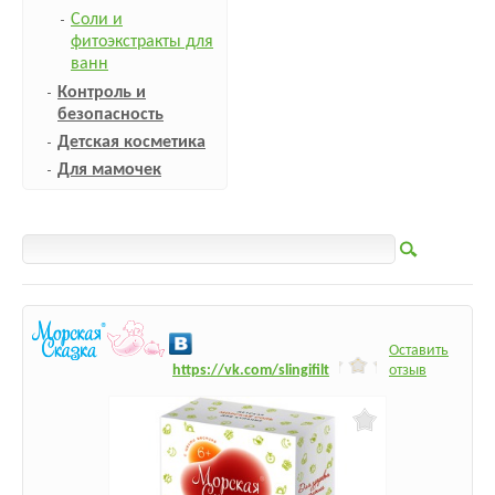
Соли и
фитоэкстракты для
ванн
Контроль и
безопасность
Детская косметика
Для мамочек
Оставить
h
ttps:/
/vk.com/slingifilt
отзыв