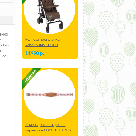
енно
Коляска прогулочная
ия в
Renolux IRIS CHOCO
нками
е
11990
р.
рное
Ремень для автокресла-
переноски COCOBELT AZTEK