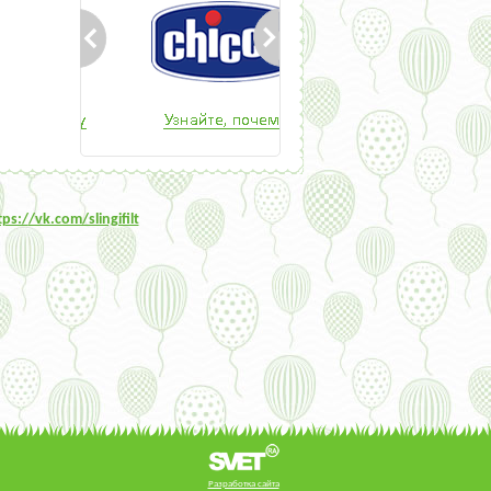
tps:/
/vk.com/slingifilt
Разработка сайта