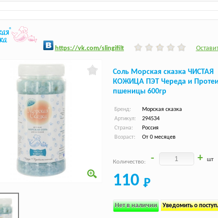
h
ttps:/
/vk.com/slingifilt
Оставит
Соль Морская сказка ЧИСТАЯ
КОЖИЦА ПЭТ Череда и Проте
пшеницы 600гр
Бренд:
Морская сказка
Артикул:
294534
Страна:
Россия
Возраст:
От 0 месяцев
-
+
шт
Количество:
110
Нет в наличии
Уведомить о посту