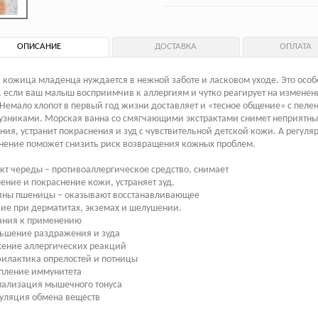
ОПИСАНИЕ
ДОСТАВКА
ОПЛАТА
 кожица младенца нуждается в нежной заботе и ласковом уходе. Это особ
 если ваш малыш восприимчив к аллергиям и чутко реагирует на изменен
Немало хлопот в первый год жизни доставляет и «тесное общение» с пеле
узниками. Морская ванна со смягчающими экстрактами снимет неприятны
ия, устранит покраснения и зуд с чувствительной детской кожи. А регуля
нение поможет снизить риск возвращения кожных проблем.
кт череды – противоаллергическое средство, снимает
ение и покраснение кожи, устраняет зуд.
ины пшеницы – оказывают восстанавливающее
ие при дерматитах, экземах и шелушении.
ания к применению
ьшение раздражения и зуда
жение аллергических реакций
илактика опрелостей и потницы
пление иммунитета
мализация мышечного тонуса
уляция обмена веществ