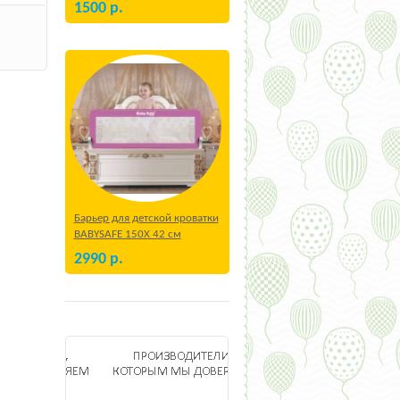
1500
р.
Барьер для детской кроватки
BABYSAFE 150Х 42 см
Бежевый
2990
р.