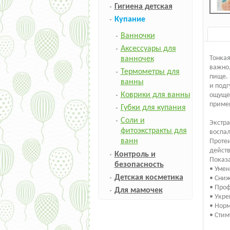
Гигиена детская
Купание
Ванночки
Аксессуары для
Тонкая
ванночек
важно,
Термометры для
пище. 
ванны
и подг
Коврики для ванны
ощущен
приме
Губки для купания
Соли и
Экстра
фитоэкстракты для
воспал
ванн
Проте
действ
Контроль и
Показ
безопасность
• Умен
Детская косметика
• Сни
• Проф
Для мамочек
• Укре
• Нор
• Стим