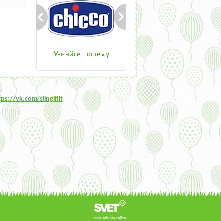
tps:/
/vk.com/slingifilt
Разработка сайта