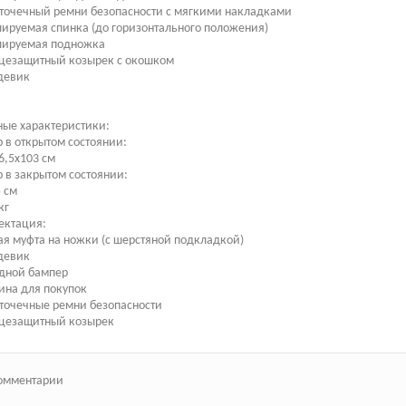
точечный ремни безопасности с мягкими накладками
лируемая спинка (до горизонтального положения)
улируемая подножка
нцезащитный козырек с окошком
девик
ые характеристики:
 в открытом состоянии:
6,5х103 см
 в закрытом состоянии:
 см
кг
ектация:
ая муфта на ножки (с шерстяной подкладкой)
девик
адной бампер
ина для покупок
точечные ремни безопасности
нцезащитный козырек
омментарии