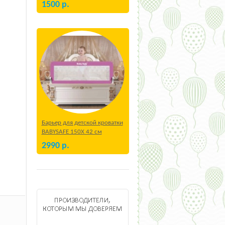
1500
р.
Барьер для детской кроватки
BABYSAFE 150Х 42 см
Бежевый
2990
р.