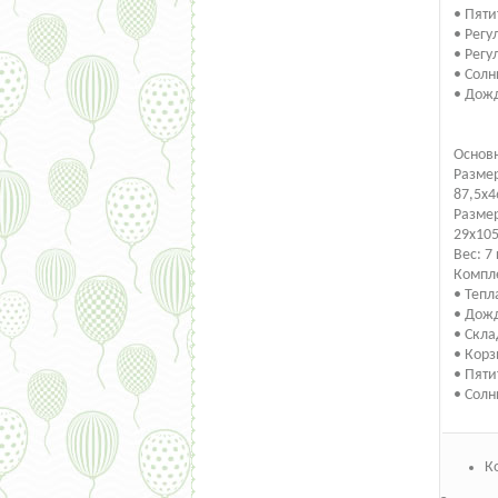
• Пяти
• Регу
• Рег
• Сол
• Дож
Основн
Размер
87,5х4
Размер
29x105
Вес: 7 
Компл
• Тепл
• Дож
• Скл
• Корз
• Пяти
• Сол
К