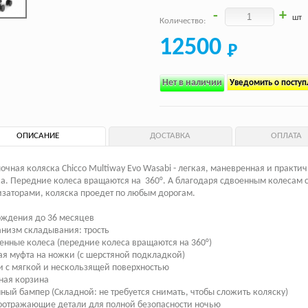
-
+
шт
Количество:
12500
Нет в наличии
Уведомить о посту
ОПИСАНИЕ
ДОСТАВКА
ОПЛАТА
очная коляска Chicco Multiway Evo Wasabi - легкая, маневренная и практи
а. Передние колеса вращаются на 360°. А благодаря сдвоенным колесам 
заторами, коляска проедет по любым дорогам.
ождения до 36 месяцев
низм складывания: трость
енные колеса (передние колеса вращаются на 360°)
ая муфта на ножки (с шерстяной подкладкой)
и с мягкой и нескользящей поверхностью
ная корзина
ный бампер (Складной: не требуется снимать, чтобы сложить коляску)
оотражающие детали для полной безопасности ночью