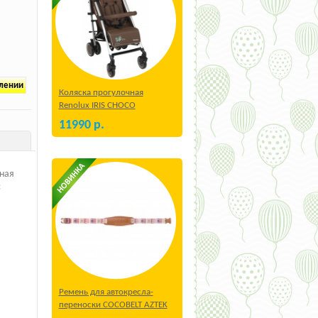
плении
Коляска прогулочная
Renolux IRIS CHOCO
11990
р.
чная
с
Ремень для автокресла-
переноски COCOBELT AZTEK