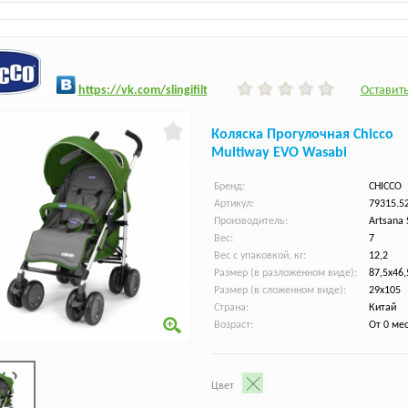
h
ttps:/
/vk.com/slingifilt
Оставить
Коляска Прогулочная Chicco
Multiway EVO Wasabi
Бренд:
CHICCO
Артикул:
79315.5
Производитель:
Artsana 
Вес:
7
Вес с упаковкой, кг:
12,2
Размер (в разложенном виде):
87,5х46,
Размер (в сложенном виде):
29x105
Страна:
Китай
Возраст:
От 0 ме
Цвет