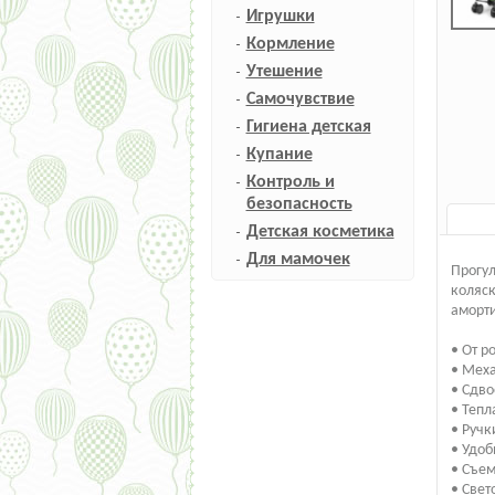
Игрушки
Кормление
Утешение
Самочувствие
Гигиена детская
Купание
Контроль и
безопасность
Детская косметика
Для мамочек
Прогул
коляск
аморти
• От р
• Меха
• Сдво
• Тепл
• Ручк
• Удоб
• Съем
• Свет