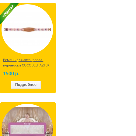
Ремень для автокресла-
переноски COCOBELT AZTEK
1500
р.
Подробнее