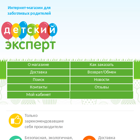
Интернет-магазин для
заботливых родителей
О магазине
Как заказать
+7 (499)
391-49-83
Телефон в Москве
Доставка
Возврат/Обмен
Поиск
Новости
Контакты
Отзывы
Мой кабинет
Режим работы:
ЗАКАЗАТЬ ЗВОНОК
Пн-Пт: с 09.00 до 19.00
НАПИСАТЬ ПИСЬМО
Только
зарекомендовавшие
себя производители
Безопасная, экологичная,
Доставка