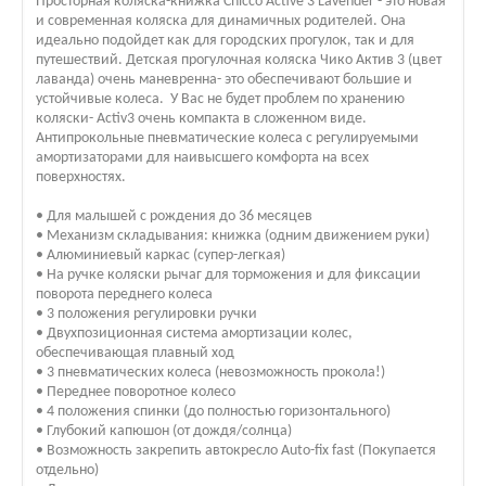
Просторная коляска-книжка Chicco Active 3 Lavender - это новая
и современная коляска для динамичных родителей. Она
идеально подойдет как для городских прогулок, так и для
путешествий. Детская прогулочная коляска Чико Актив 3 (цвет
лаванда) очень маневренна- это обеспечивают большие и
устойчивые колеса. У Вас не будет проблем по хранению
коляски- Activ3 очень компакта в сложенном виде.
Антипрокольные пневматические колеса с регулируемыми
амортизаторами для наивысшего комфорта на всех
поверхностях.
• Для малышей с рождения до 36 месяцев
• Механизм складывания: книжка (одним движением руки)
• Алюминиевый каркас (супер-легкая)
• На ручке коляски рычаг для торможения и для фиксации
поворота переднего колеса
• 3 положения регулировки ручки
• Двухпозиционная система амортизации колес,
обеспечивающая плавный ход
• 3 пневматических колеса (невозможность прокола!)
• Переднее поворотное колесо
• 4 положения спинки (до полностью горизонтального)
• Глубокий капюшон (от дождя/солнца)
• Возможность закрепить автокресло Auto-fix fast (Покупается
отдельно)