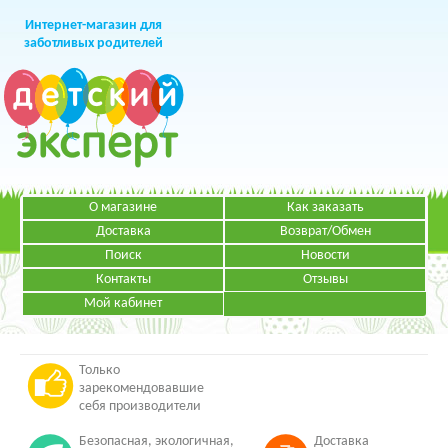
Интернет-магазин для
заботливых родителей
О магазине
Как заказать
+7 (499)
391-49-83
Телефон в Москве
Доставка
Возврат/Обмен
Поиск
Новости
Контакты
Отзывы
Мой кабинет
Режим работы:
ЗАКАЗАТЬ ЗВОНОК
Пн-Пт: с 09.00 до 19.00
НАПИСАТЬ ПИСЬМО
Только
зарекомендовавшие
себя производители
Безопасная, экологичная,
Доставка