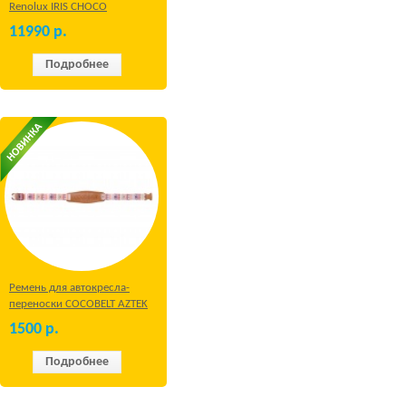
Renolux IRIS CHOCO
11990
р.
Подробнее
Ремень для автокресла-
переноски COCOBELT AZTEK
1500
р.
Подробнее