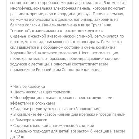
соответствии с потребностями растущего малыша. В комплекте
многофункциональная электронная панель, которая помогает
развивать зрение, слух и координацию рук. Панель съемная,
ее можно использовать отдельно, например, закрепить на
бампер коляски. Панель выполнена в виде "руля" или
"пианино", в зависимости от расцветки ходунков.
Сиденье с жесткой анатомической спинкой, регулируется по
высоте, чехол сиденья можно снять и постирать. Рама легко
складывается и в собранном состоянии очень компактна.
Ходунки Band на четырех колесиках. Шесть нескользящих
предохранительных тормозов, предотвращающие падение
ходунков с лестницы. Полностью соответствуют всем
применимым Европейским Стандартам качества.
• Четыре колесика
• Шесть нескользящих тормозов
• Многофункциональная игровая панель со звуковыми
эффектами и огоньками
• Сиденье регулируется по высоте (3 положения)
• В комплекте фиксаторы-ремни для крепежа игровой панели
на бампере коляски
• Сиденье с жесткой анатомической спинкой
• Идеально подходит для детей возрастом 6 месяцев и весом
до 12 кг