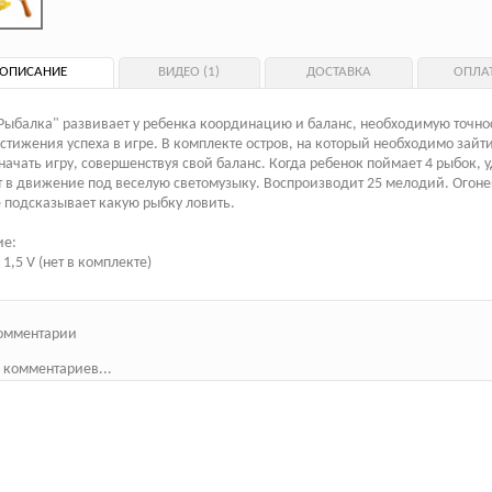
ОПИСАНИЕ
ВИДЕО (1)
ДОСТАВКА
ОПЛА
Рыбалка" развивает у ребенка координацию и баланс, необходимую точно
стижения успеха в игре. В комплекте остров, на который необходимо зайти
начать игру, совершенствуя свой баланс. Когда ребенок поймает 4 рыбок, 
 в движение под веселую светомузыку. Воспроизводит 25 мелодий. Огоне
 подсказывает какую рыбку ловить.
ие:
 1,5 V (нет в комплекте)
омментарии
 комментариев...