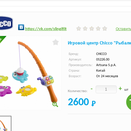
h
ttps:/
/vk.com/slingifilt
Оставить
Игровой центр Chicco "Рыбал
Бренд:
CHICCO
Артикул:
05226.00
Производитель:
Artsana S.p.A.
Страна:
Китай
Возраст:
От 24 месяцев
-
+
шт
Количество:
2600