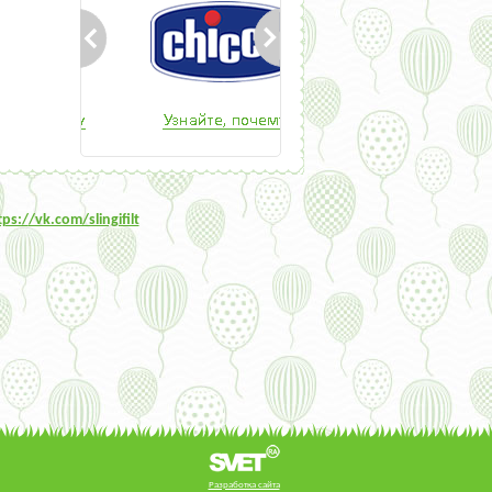
tps:/
/vk.com/slingifilt
Разработка сайта