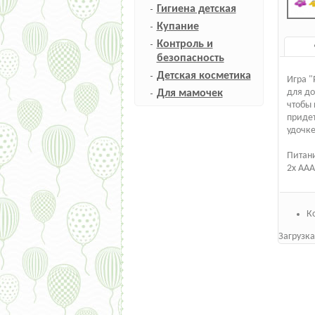
Гигиена детская
Купание
Контроль и
безопасность
Детская косметика
Игра "
для до
Для мамочек
чтобы 
придет
удочке
Питан
2x AAA
К
Загрузка