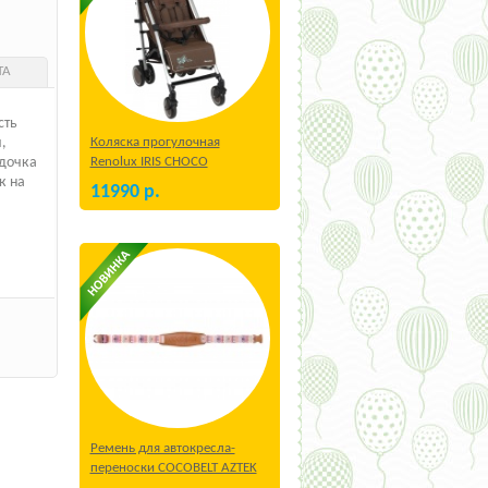
ТА
сть
Коляска прогулочная
,
Renolux IRIS CHOCO
удочка
к на
11990
р.
Ремень для автокресла-
переноски COCOBELT AZTEK