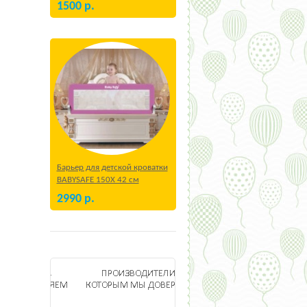
1500
р.
Барьер для детской кроватки
BABYSAFE 150Х 42 см
Бежевый
2990
р.