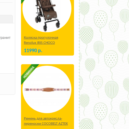
Коляска прогулочная
транит
Renolux IRIS CHOCO
11990
р.
Ремень для автокресла-
переноски COCOBELT AZTEK