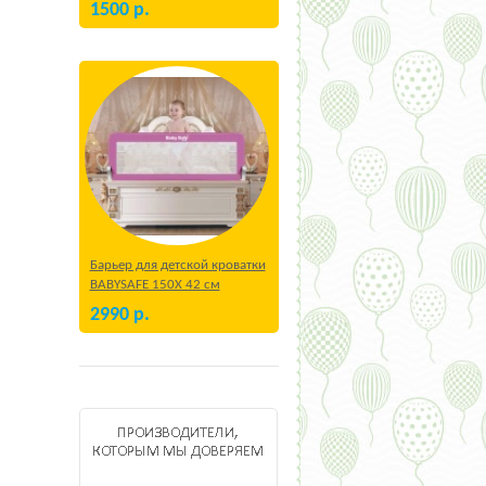
1500
р.
Барьер для детской кроватки
BABYSAFE 150Х 42 см
Бежевый
2990
р.