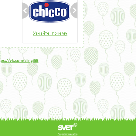
tps:/
/vk.com/slingifilt
Разработка сайта