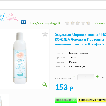
h
ttps:/
/vk.com/slingifilt
Оставит
Эмульсия Морская сказка ЧИ
КОЖИЦА Череда и Протеины
пшеницы с маслом Шалфея 2
Бренд:
Морская сказка
Артикул:
297757
Страна:
Россия
Возраст:
От 0 месяцев
-
+
шт
Количество:
153
Нет в наличии
Уведомить о посту