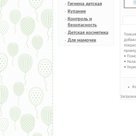
Гигиена детская
Купание
Контроль и
безопасность
Детская косметика
Тонкая
добавл
Для мамочек
покрас
прове
• Помо
• Увл
• Укре
К
Загрузка