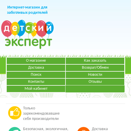
Интернет-магазин для
заботливых родителей
О магазине
Как заказать
+7 (499)
391-49-83
Телефон в Москве
Доставка
Возврат/Обмен
Поиск
Новости
Контакты
Отзывы
Мой кабинет
Режим работы:
ЗАКАЗАТЬ ЗВОНОК
Пн-Пт: с 09.00 до 19.00
НАПИСАТЬ ПИСЬМО
Только
зарекомендовавшие
себя производители
Безопасная, экологичная,
Доставка