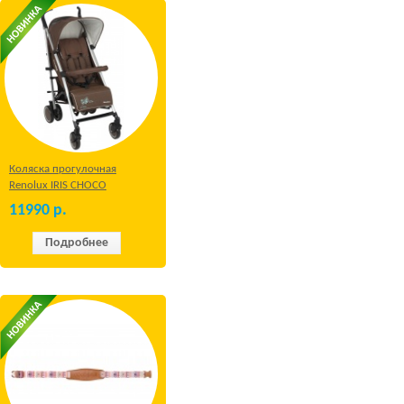
Коляска прогулочная
Renolux IRIS CHOCO
11990
р.
Подробнее