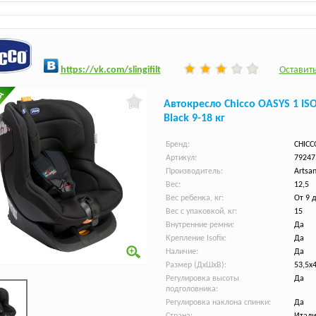
h
ttps:/
/vk.com/slingifilt
Оставить
Автокресло Chicco OASYS 1 ISO
Black 9-18 кг
Бренд:
CHICC
Артикул:
79247
Производитель:
Artsan
Вес:
12,5
Вес ребенка, кг:
От 9 
Вес с упаковкой, кг:
15
Внутренние ремни:
Да
Крепление Isofix:
Да
Наличие:
Да
Размер (ДхШхВ):
53,5х
Регулировка высоты
Да
подголовника:
Регулировка наклона спинки:
Да
Страна:
Итали