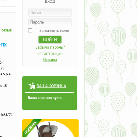
ВХОД
 отзыв
Запомнить меня
FIX
Забыли пароль?
РЕГИСТРАЦИЯ
Отзывы
O
.95
a S.p.A.
ВАША КОРЗИНА
до 18
Ваша корзина пуста
44х61/71
я