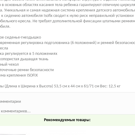
 в основных областях касания тела ребенка гарантируют отличную цирку
а. Уникальная и самая надежная система крепления детского автомобиль
 к сидению автомобиля Isofix сводит к нулю риск неправильной установки
бильного кресла. Не требует дополнительной фиксации штатными ремня
обиля.
ное сиденье-гнездышко
временная регулировка подголовника (6 положений) и ремней безопасно
ресла
ка регулируется в 5 положениях
копористая дышащая ткань
мный чехол
точечные ремни безопасности
ема крепления ISOFIX
ы (Длина х Ширина х Высота) 53,5 см х 44 см х 61/71 см Вес: 12,5 кг
омментарии
 комментариев...
Рекомендуемые товары: