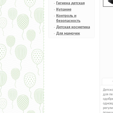
Гигиена детская
Купание
Контроль и
безопасность
Детская косметика
Для мамочек
Детско
для пе
одобре
одновр
регули
позици