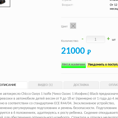
Возраст:
От 12
месяц
Цвет
-
+
шт
Количество:
21000
Нет в наличии
Уведомить о посту
ОПИСАНИЕ
ВИДЕО (1)
ДОСТАВКА
ОПЛА
е автокресло Chicco Oasys 1 Isofix (Чико Оазис 1 Изофикс) Black предназнач
ревозки в автомобиле детей весом от 9 до 18 кг (примерно от 1 года до 4 ле
но в соответствии со стандартами ECE R44/04. Эксклюзивное устройство,
еменно регулирующее подголовник и ремень безопасности. Подголовник
руется в 6 положениях, адаптируясь к росту ребенка. Сидение откидываетс
й для обеспечения оптимального комфорта. Структура и отделка мелкопо