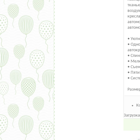
тканью
воздух
кресла
автомо
автом
• Уют
• Одно
авток
• Спин
• Мел
• Съе
• Пяти
• Сист
Размер
К
Загрузка