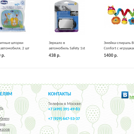
итные шторки
Зеркало в
Змейка-спираль B
 автомобиля, 2 шт
автомобиль Safety 1st
Confort с игрушк
cco
0
р.
438
р.
1400
р.
ТЕЛЯМ
КОНТАКТЫ
h
t
Телефон в Москве:
ть
+7 (499) 391-49-83
Обмен
+7 (929) 647-53-37
ина
казов