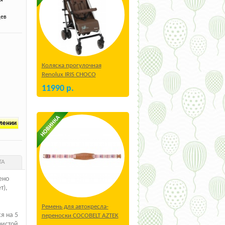
ев
Коляска прогулочная
Renolux IRIS CHOCO
11990
р.
плении
ТА
ено
т),
Ремень для автокресла-
я на 5
переноски COCOBELT AZTEK
ристой