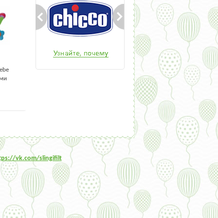
ebe
ами
tps:/
/vk.com/slingifilt