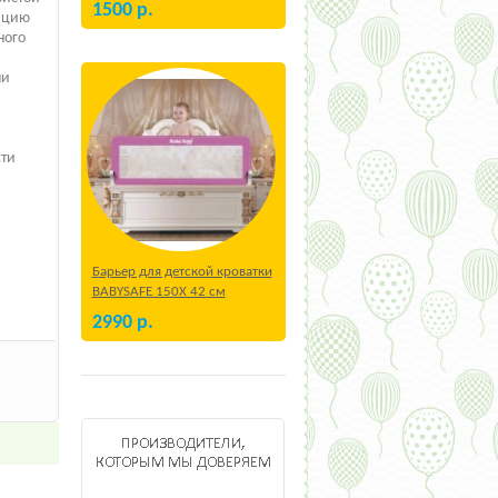
1500
р.
ляцию
ного
ми
сти
Барьер для детской кроватки
BABYSAFE 150Х 42 см
Бежевый
2990
р.