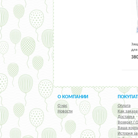
Защ
для
Chi
38
О КОМПАНИИ
ПОКУПА
О нас
Оплата
Новости
Как заказа
Доставка
Возврат / 
Ваша корз
История за