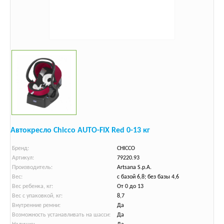
Автокресло Chicco AUTO-FIX Red 0-13 кг
Бренд:
CHICCO
Артикул:
79220.93
Производитель:
Artsana S.p.A.
Вес:
с базой 6,8; без базы 4,6
Вес ребенка, кг:
От 0 до 13
Вес с упаковкой, кг:
8,7
Внутренние ремни:
Да
Возможность устанавливать на шасси:
Да