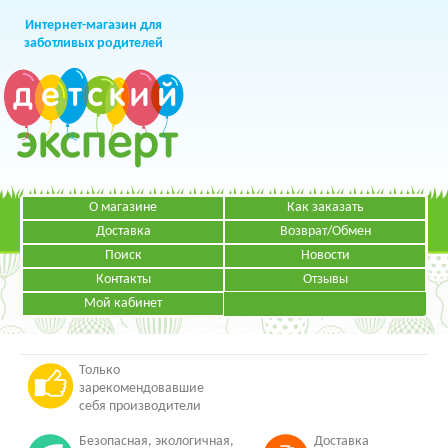
Интернет-магазин для
заботливых родителей
О магазине
Как заказать
+7 (499)
391-49-83
Телефон в Москве
Доставка
Возврат/Обмен
Поиск
Новости
Контакты
Отзывы
Мой кабинет
Режим работы:
ЗАКАЗАТЬ ЗВОНОК
Пн-Пт: с 09.00 до 19.00
НАПИСАТЬ ПИСЬМО
Только
зарекомендовавшие
себя производители
Безопасная, экологичная,
Доставка