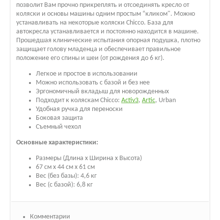
позволит Вам прочно прикреплять и отсоединять кресло от
коляски и основы машины одним простым “кликом". Можно
устанавливать на некоторые коляски Chicco. База для
автокресла устанавливается и постоянно находится в машине.
Прошедшая клинические испытания опорная подушка, плотно
защищает голову младенца и обеспечивает правильное
положение его спины и шеи (от рождения до 6 кг).
Легкое и простое в использовании
Можно использовать с базой и без нее
Эргономичный вкладыш для новорожденных
Подходит к коляскам Chicco:
Activ3
,
Artic
, Urban
Удобная ручка для переноски
Боковая защита
Съемный чехол
Основные характеристики:
Размеры (Длина х Ширина х Высота)
67 см х 44 см х 61 см
Вес (без базы): 4,6 кг
Вес (с базой): 6,8 кг
Комментарии