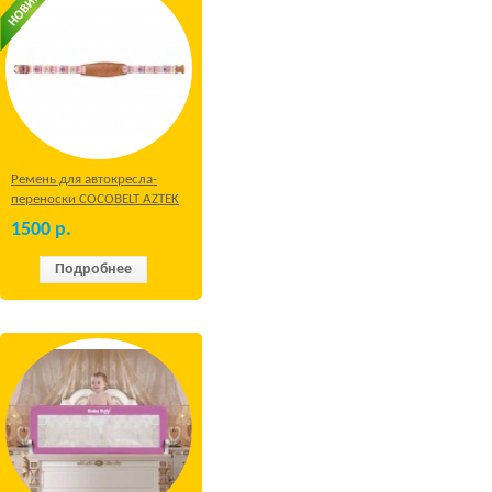
Ремень для автокресла-
переноски COCOBELT AZTEK
1500
р.
Подробнее