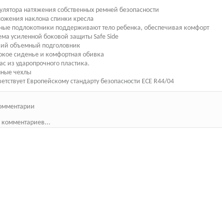
гулятора натяжения собственных ремней безопасности
ложения наклона спинки кресла
ные подлокотники поддерживают тело ребенка, обеспечивая комфорт
ема усиленной боковой защиты Safe Side
кий объемный подголовник
окое сиденье и комфортная обивка
ас из ударопрочного пластика.
мные чехлы
ветствует Европейскому стандарту безопасности ЕСЕ R44/04
омментарии
 комментариев...