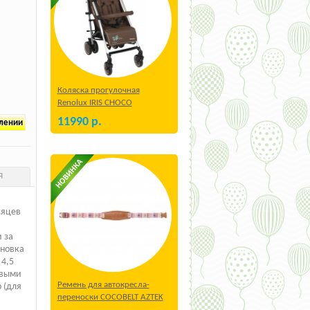
Коляска прогулочная
Renolux IRIS CHOCO
11990
р.
плении
Я
сяцев
 за
ановка
 4,5
евыми
Ремень для автокресла-
 (для
переноски COCOBELT AZTEK