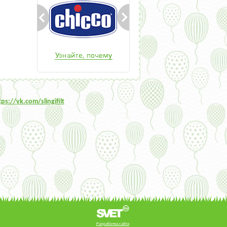
tps:/
/vk.com/slingifilt
Разработка сайта