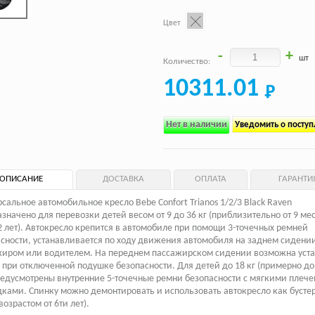
Цвет
-
+
шт
Количество:
10311.01
Нет в наличии
Уведомить о посту
ОПИСАНИЕ
ДОСТАВКА
ОПЛАТА
ГАРАНТИ
сальное автомобильное кресло Bebe Confort Trianos 1/2/3 Black Raven
значено для перевозки детей весом от 9 до 36 кг (приблизительно от 9 ме
2 лет). Автокресло крепится в автомобиле при помощи 3-точечных ремней
сности, устанавливается по ходу движения автомобиля на заднем сидении
жиром или водителем. На переднем пассажирском сидении возможна уст
 при отключенной подушке безопасности. Для детей до 18 кг (примерно до
редусмотрены внутренние 5-точечные ремни безопасности с мягкими плеч
ками. Спинку можно демонтировать и использовать автокресло как бустер
возрастом от 6ти лет).