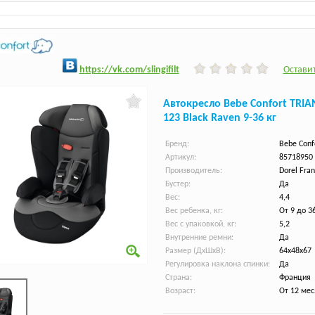
h
ttps:/
/vk.com/slingifilt
Оставит
Автокресло Bebe Confort TRI
123 Black Raven 9-36 кг
Бренд:
Bebe Conf
Артикул:
85718950
Производитель:
Dorel Fran
Бустер:
Да
Вес:
4,4
Вес ребенка, кг:
От 9 до 3
Вес с упаковкой, кг:
5,2
Внутренние ремни:
Да
Размер (ДхШхВ):
64х48х67
Регулировка наклона спинки:
Да
Страна:
Франция
Возраст:
От 12 ме