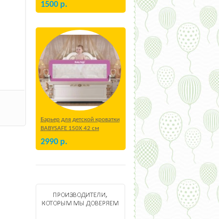
1500
р.
Барьер для детской кроватки
BABYSAFE 150Х 42 см
Бежевый
2990
р.