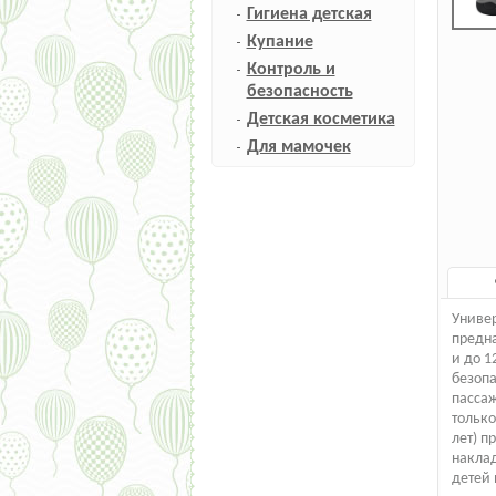
Гигиена детская
Купание
Контроль и
безопасность
Детская косметика
Для мамочек
Универ
предна
и до 1
безопа
пасса
только
лет) п
наклад
детей 