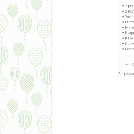
• 2 ре
• 2 по
• Удоб
• Сист
• Мяг
• Шир
• Карк
• Съе
• Соот
К
Загрузка