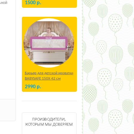
1500
р.
ьной
Барьер для детской кроватки
BABYSAFE 150Х 42 см
Бежевый
2990
р.