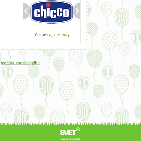
tps:/
/vk.com/slingifilt
Разработка сайта