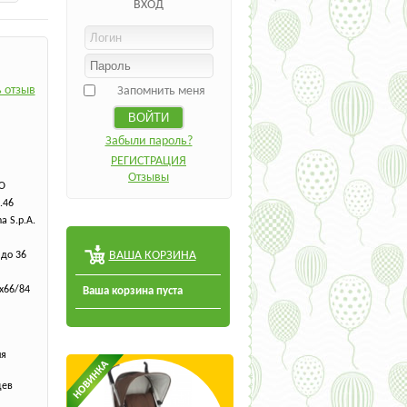
ВХОД
 отзыв
Запомнить меня
Забыли пароль?
РЕГИСТРАЦИЯ
Отзывы
O
.46
a S.p.A.
ВАША КОРЗИНА
 до 36
х66/84
Ваша корзина пуста
ия
цев