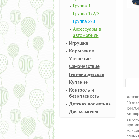
Группа 1
Группа 1/2/3
Группа 2/3
Аксессуары в
автомобиль
Игрушки
Кормление
Утешение
Самочувствие
Гигиена детская
Купание
Контроль и
безопасность
Детско
15 до 
Детская косметика
R44/04
Для мамочек
Автокр
автом
против
максим
спинка