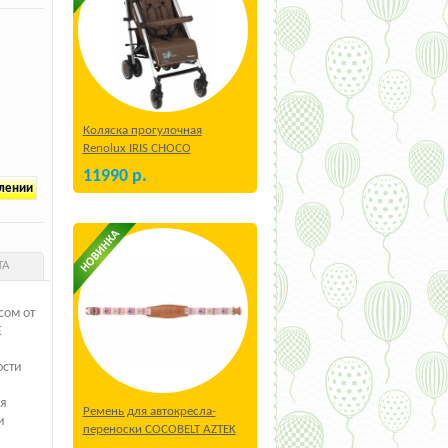
Коляска прогулочная
Renolux IRIS CHOCO
11990
р.
плении
ТА
сом от
E
ости
я
Ремень для автокресла-
и
переноски COCOBELT AZTEK