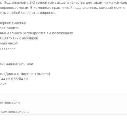
. Подголовник с 3-D сеткой наивысшего качества для гарантии максимал
опроницаемости. В комплекте практичный подстаканник, который можно
ить с любой стороны автокресла.
торное сиденье
вая защита
нье и спинка регулируются в 4 положениях
щая ткань с набивкой
мный чехол
стаканник
ные характеристики
ы (Длина х Ширина х Высота)
х 44 см х 66/84 см
2 кг
омментарии
 комментариев...