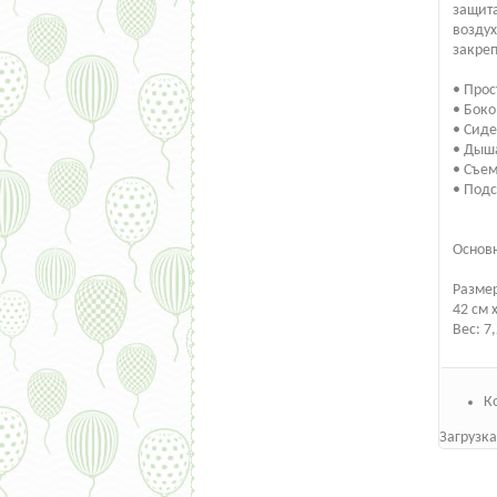
защита
воздух
закреп
• Прос
• Боко
• Сиде
• Дыша
• Съе
• Под
Основ
Размер
42 см 
Вес: 7,
К
Загрузка