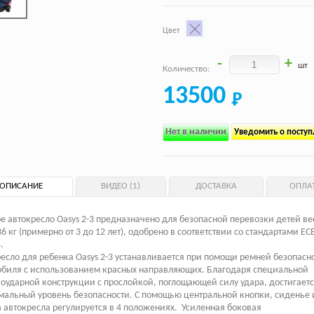
Цвет
-
+
шт
Количество:
13500
Нет в наличии
Уведомить о посту
ОПИСАНИЕ
ВИДЕО (1)
ДОСТАВКА
ОПЛА
е автокресло Oasys 2-3 предназначено для безопасной перевозки детей ве
36 кг (примерно от 3 до 12 лет), одобрено в соответствии со стандартами EC
.
есло для ребенка Oasys 2-3 устанавливается при помощи ремней безопасн
обиля с использованием красных направляющих. Благодаря специальной
оударной конструкции с прослойкой, поглощающей силу удара, достигаетс
альный уровень безопасности. С помощью центральной кнопки, сиденье 
 автокресла регулируется в 4 положениях. Усиленная боковая