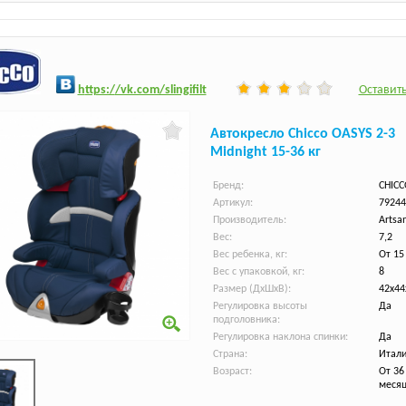
h
ttps:/
/vk.com/slingifilt
Оставить
Автокресло Chicco OASYS 2-3
Midnight 15-36 кг
Бренд:
CHICC
Артикул:
79244
Производитель:
Artsan
Вес:
7,2
Вес ребенка, кг:
От 15
Вес с упаковкой, кг:
8
Размер (ДхШхВ):
42х44
Регулировка высоты
Да
подголовника:
Регулировка наклона спинки:
Да
Страна:
Итал
Возраст:
От 36
меся