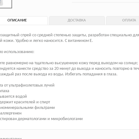
ОПИСАНИЕ
ДОСТАВКА
ОПЛАТА
защитный спрей со средней степенью защиты, разработан специально дл
й кожи. Удобно и легко наносится. С витамином Е.
по использованию:
те равномерно на тщательно высушенную кожу перед выходом на солнце;
ндуется нанести средство за 20 минут до выхода и наносить повторно в те
каждый раз после выхода из воды. Избегать попадания в глаза.
та от ультрафиолетовых лучей
запаха
мывается водой
одержит красителей и спирт
рганоминеральными фильтрами
оаллергенен
естирован дерматологами и микробиологами