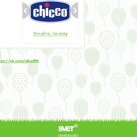
tps:/
/vk.com/slingifilt
Разработка сайта