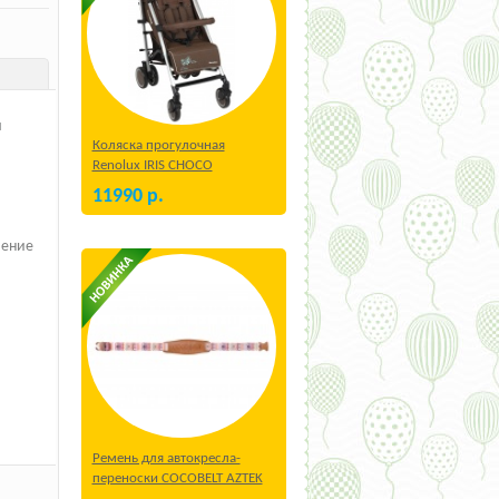
я
Коляска прогулочная
Renolux IRIS CHOCO
11990
р.
чение
Ремень для автокресла-
переноски COCOBELT AZTEK