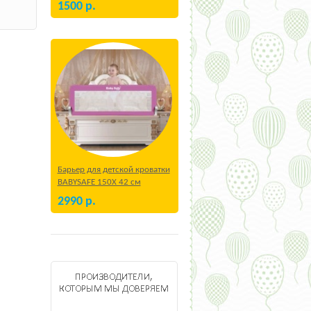
1500
р.
Барьер для детской кроватки
BABYSAFE 150Х 42 см
Бежевый
2990
р.