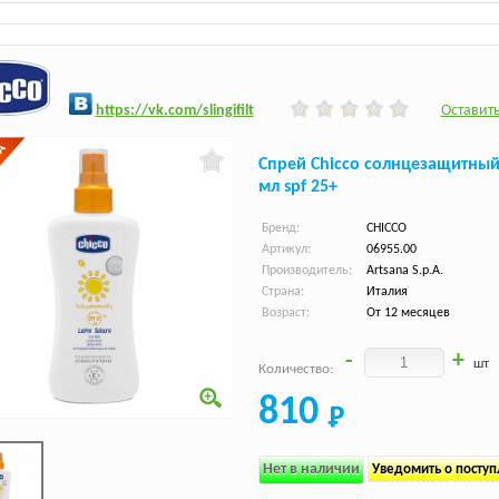
h
ttps:/
/vk.com/slingifilt
Оставить
Спрей Chicco солнцезащитный
мл spf 25+
Бренд:
CHICCO
Артикул:
06955.00
Производитель:
Artsana S.p.A.
Страна:
Италия
Возраст:
От 12 месяцев
-
+
шт
Количество:
810
Нет в наличии
Уведомить о посту