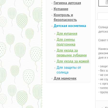
Гигиена детская
Купание
Контроль и
безопасность
Детская косметика
Солнце
детско
Для купания
Для смены
Совет 
подгузника
Нанеси
Для ухода за
рекоме
первыми зубками
дня и 
Для ухода за кожей
- защи
Для защиты от
- без 
солнца
- не с
Для мамочек
- не с
- с о
- гипп
- прот