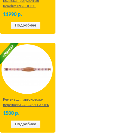
Коляска прогулочная
Renolux IRIS CHOCO
11990
р.
Подробнее
Ремень для автокресла-
переноски COCOBELT AZTEK
1500
р.
Подробнее