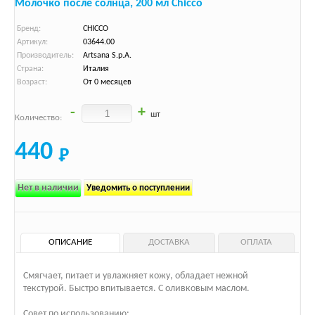
Молочко после солнца, 200 мл Chicco
Бренд:
CHICCO
Артикул:
03644.00
Производитель:
Artsana S.p.A.
Страна:
Италия
Возраст:
От 0 месяцев
-
+
шт
Количество:
440
Нет в наличии
Уведомить о поступлении
ОПИСАНИЕ
ДОСТАВКА
ОПЛАТА
Смягчает, питает и увлажняет кожу, обладает нежной
текстурой. Быстро впитывается. С оливковым маслом.
Совет по использованию: