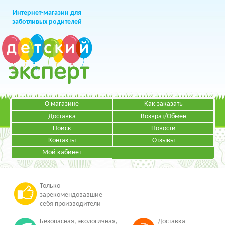
Интернет-магазин для
заботливых родителей
О магазине
Как заказать
+7 (499)
391-49-83
Телефон в Москве
Доставка
Возврат/Обмен
Поиск
Новости
Контакты
Отзывы
Мой кабинет
Режим работы:
ЗАКАЗАТЬ ЗВОНОК
Пн-Пт: с 09.00 до 19.00
НАПИСАТЬ ПИСЬМО
Только
зарекомендовавшие
себя производители
Безопасная, экологичная,
Доставка