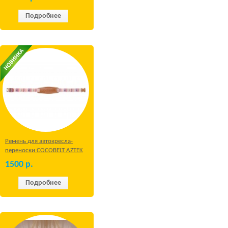
Подробнее
Ремень для автокресла-
переноски COCOBELT AZTEK
1500
р.
Подробнее