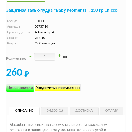
Защитная тальк-пудра "Baby Moments", 150 гр Chicco
Бренд:
CHICCO
Артикул:
02737.10
Производитель:
Artsana S.p.A.
Страна:
Италия
Возраст:
От 0 месяцев
-
+
шт
Количество:
260
Нет в наличии
Уведомить о поступлении
ОПИСАНИЕ
ВИДЕО (1)
ДОСТАВКА
ОПЛАТА
Абсорбентные свойства формулы с рисовым крахмалом
освежают и защищают кожу малыша, делая ее сухой и