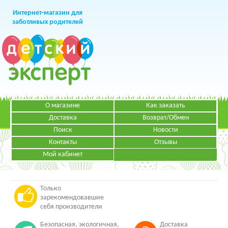
Интернет-магазин для
заботливых родителей
О магазине
Как заказать
+7 (499)
391-49-83
Телефон в Москве
Доставка
Возврат/Обмен
Поиск
Новости
Контакты
Отзывы
Мой кабинет
Режим работы:
ЗАКАЗАТЬ ЗВОНОК
Пн-Пт: с 09.00 до 19.00
НАПИСАТЬ ПИСЬМО
Только
зарекомендовавшие
себя производители
Безопасная, экологичная,
Доставка