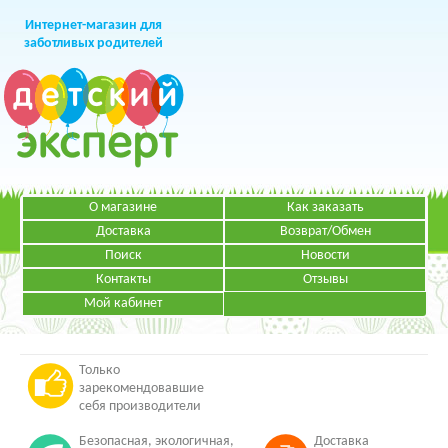
Интернет-магазин для
заботливых родителей
О магазине
Как заказать
+7 (499)
391-49-83
Телефон в Москве
Доставка
Возврат/Обмен
Поиск
Новости
Контакты
Отзывы
Мой кабинет
Режим работы:
ЗАКАЗАТЬ ЗВОНОК
Пн-Пт: с 09.00 до 19.00
НАПИСАТЬ ПИСЬМО
Только
зарекомендовавшие
себя производители
Безопасная, экологичная,
Доставка