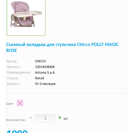
Съемный вкладыш для стульчика Chicco POLLY MAGIC
ROSE
Бренд:
CHICCO
Артикул:
12014036606
Производитель:
Artsana S.p.A.
Страна:
Китай
Возраст:
От 0 месяцев
Цвет
-
+
шт
Количество: