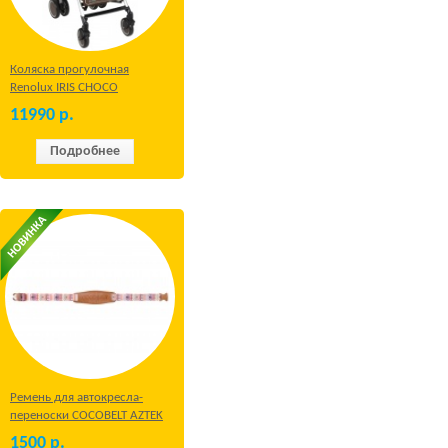
Коляска прогулочная
Renolux IRIS CHOCO
11990
р.
Подробнее
Ремень для автокресла-
переноски COCOBELT AZTEK
1500
р.