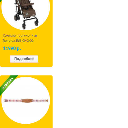
Коляска прогулочная
Renolux IRIS CHOCO
11990
р.
Подробнее