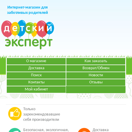
Интернет-магазин для
заботливых родителей
О магазине
Как заказать
+7 (499)
391-49-83
Телефон в Москве
Доставка
Возврат/Обмен
Поиск
Новости
Контакты
Отзывы
Мой кабинет
Режим работы:
ЗАКАЗАТЬ ЗВОНОК
Пн-Пт: с 09.00 до 19.00
НАПИСАТЬ ПИСЬМО
Только
зарекомендовавшие
себя производители
Безопасная, экологичная,
Доставка