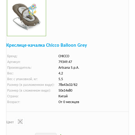
Креслице-качалка Chicco Balloon Grey
Бренд:
CHICCO
Артикул:
79349.47
Производитель:
Artsana S.p.A.
Вес:
4,2
Вес с упаковкой, кг:
5,5
Размер (в разложенном виде):
78х43х32/62
Размер (в сложенном виде):
50х14х80
Страна:
Китай
Возраст:
От 0 месяцев
Цвет