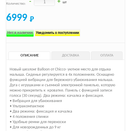
-
+
шт
Количество:
6999
Нет в наличии
Уведомить о поступлении
ОПИСАНИЕ
ДОСТАВКА
ОПЛАТА
Новый шезлонг Balloon от Chicco- уютное место для отдыха
малыша. Сиденье регулируется в 4х положениях. Оснащено
функцией вибрации для бережного убаюкивания малыша.
Дуга с игрушками и съемной электронной панелью, которую
можно прикрепить к кроватке. Панель с функцией записи
голоса (30 секунд). Два режима: качалка и фиксация.
• Вибрация для убаюкивания
• Ультракомпактное
• Два режима: фиксация и качалка
• 4 положения спинки
• Удобные ремни для переноски
• Для новорожденных до 9 кг