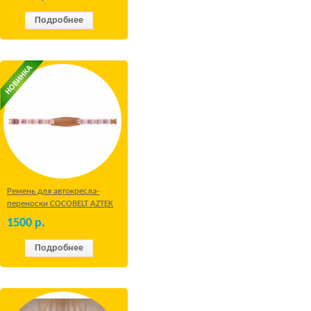
Подробнее
Ремень для автокресла-
переноски COCOBELT AZTEK
1500
р.
Подробнее