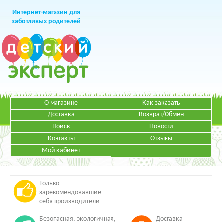
Интернет-магазин для
заботливых родителей
О магазине
Как заказать
+7 (499)
391-49-83
Телефон в Москве
Доставка
Возврат/Обмен
Поиск
Новости
Контакты
Отзывы
Мой кабинет
Режим работы:
ЗАКАЗАТЬ ЗВОНОК
Пн-Пт: с 09.00 до 19.00
НАПИСАТЬ ПИСЬМО
Только
зарекомендовавшие
себя производители
Безопасная, экологичная,
Доставка